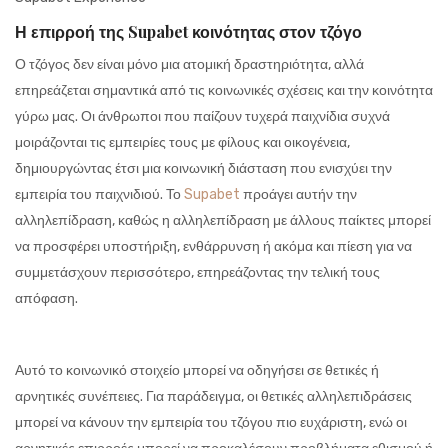
941BC1A78131
Η επιρροή της Supabet κοινότητας στον τζόγο
Ο τζόγος δεν είναι μόνο μια ατομική δραστηριότητα, αλλά
επηρεάζεται σημαντικά από τις κοινωνικές σχέσεις και την κοινότητα
γύρω μας. Οι άνθρωποι που παίζουν τυχερά παιχνίδια συχνά
μοιράζονται τις εμπειρίες τους με φίλους και οικογένεια,
δημιουργώντας έτσι μια κοινωνική διάσταση που ενισχύει την
εμπειρία του παιχνιδιού. Το
Supabet
προάγει αυτήν την
αλληλεπίδραση, καθώς η αλληλεπίδραση με άλλους παίκτες μπορεί
να προσφέρει υποστήριξη, ενθάρρυνση ή ακόμα και πίεση για να
συμμετάσχουν περισσότερο, επηρεάζοντας την τελική τους
απόφαση.
Αυτό το κοινωνικό στοιχείο μπορεί να οδηγήσει σε θετικές ή
αρνητικές συνέπειες. Για παράδειγμα, οι θετικές αλληλεπιδράσεις
μπορεί να κάνουν την εμπειρία του τζόγου πιο ευχάριστη, ενώ οι