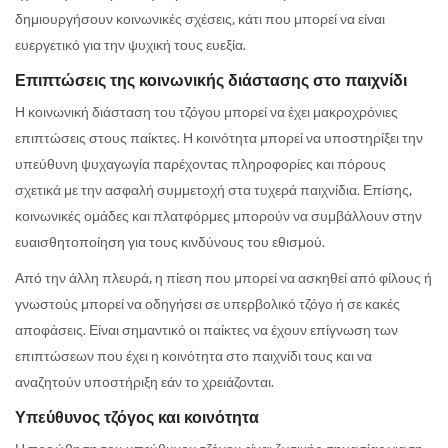
δημιουργήσουν κοινωνικές σχέσεις, κάτι που μπορεί να είναι
ευεργετικό για την ψυχική τους ευεξία.
Επιπτώσεις της κοινωνικής διάστασης στο παιχνίδι
Η κοινωνική διάσταση του τζόγου μπορεί να έχει μακροχρόνιες
επιπτώσεις στους παίκτες. Η κοινότητα μπορεί να υποστηρίξει την
υπεύθυνη ψυχαγωγία παρέχοντας πληροφορίες και πόρους
σχετικά με την ασφαλή συμμετοχή στα τυχερά παιχνίδια. Επίσης,
κοινωνικές ομάδες και πλατφόρμες μπορούν να συμβάλλουν στην
ευαισθητοποίηση για τους κινδύνους του εθισμού.
Από την άλλη πλευρά, η πίεση που μπορεί να ασκηθεί από φίλους ή
γνωστούς μπορεί να οδηγήσει σε υπερβολικό τζόγο ή σε κακές
αποφάσεις. Είναι σημαντικό οι παίκτες να έχουν επίγνωση των
επιπτώσεων που έχει η κοινότητα στο παιχνίδι τους και να
αναζητούν υποστήριξη εάν το χρειάζονται.
Υπεύθυνος τζόγος και κοινότητα