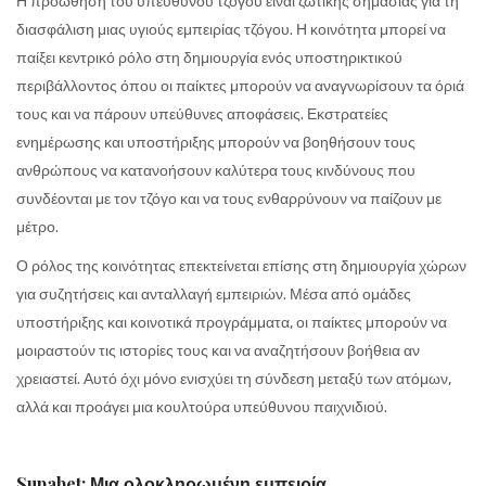
Η προώθηση του υπεύθυνου τζόγου είναι ζωτικής σημασίας για τη
διασφάλιση μιας υγιούς εμπειρίας τζόγου. Η κοινότητα μπορεί να
παίξει κεντρικό ρόλο στη δημιουργία ενός υποστηρικτικού
περιβάλλοντος όπου οι παίκτες μπορούν να αναγνωρίσουν τα όριά
τους και να πάρουν υπεύθυνες αποφάσεις. Εκστρατείες
ενημέρωσης και υποστήριξης μπορούν να βοηθήσουν τους
ανθρώπους να κατανοήσουν καλύτερα τους κινδύνους που
συνδέονται με τον τζόγο και να τους ενθαρρύνουν να παίζουν με
μέτρο.
Ο ρόλος της κοινότητας επεκτείνεται επίσης στη δημιουργία χώρων
για συζητήσεις και ανταλλαγή εμπειριών. Μέσα από ομάδες
υποστήριξης και κοινοτικά προγράμματα, οι παίκτες μπορούν να
μοιραστούν τις ιστορίες τους και να αναζητήσουν βοήθεια αν
χρειαστεί. Αυτό όχι μόνο ενισχύει τη σύνδεση μεταξύ των ατόμων,
αλλά και προάγει μια κουλτούρα υπεύθυνου παιχνιδιού.
Supabet: Μια ολοκληρωμένη εμπειρία