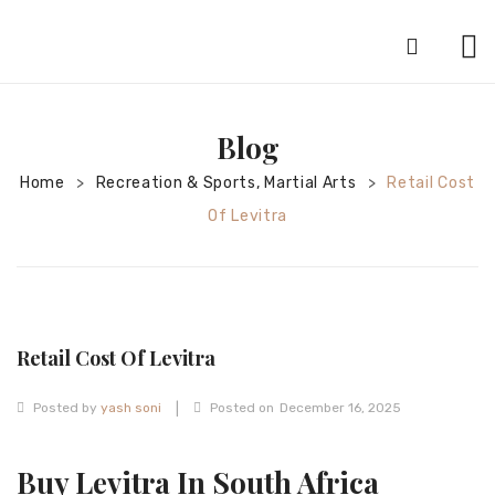
HOME
Blog
ABOUT
Home
Recreation & Sports, Martial Arts
Retail Cost
>
>
SILVER JEWELRY
Of Levitra
GOLD JEWELRY
DIAMOND JEWELRY
CONTACT
Retail Cost Of Levitra
HOME
|
TEST 3A2CC18A-8855-4A92-BC36-
Posted by
yash soni
Posted on
December 16, 2025
91CDA09022F7
TEST 74862F78-2F70-44F4-810E-
Buy Levitra In South Africa