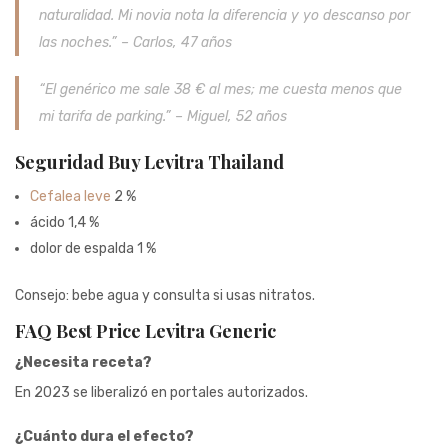
naturalidad. Mi novia nota la diferencia y yo descanso por
las noches.” – Carlos, 47 años
“El genérico me sale 38 € al mes; me cuesta menos que
mi tarifa de parking.” – Miguel, 52 años
Seguridad Buy Levitra Thailand
Cefalea leve
2 %
ácido 1,4 %
dolor de espalda 1 %
Consejo: bebe agua y consulta si usas nitratos.
FAQ Best Price Levitra Generic
¿Necesita receta?
En 2023 se liberalizó en portales autorizados.
¿Cuánto dura el efecto?