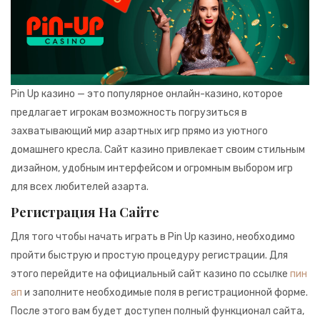
941BC1A78131
Pin Up казино — это популярное онлайн-казино, которое
предлагает игрокам возможность погрузиться в
захватывающий мир азартных игр прямо из уютного
домашнего кресла. Сайт казино привлекает своим стильным
дизайном, удобным интерфейсом и огромным выбором игр
для всех любителей азарта.
Регистрация На Сайте
Для того чтобы начать играть в Pin Up казино, необходимо
пройти быструю и простую процедуру регистрации. Для
этого перейдите на официальный сайт казино по ссылке
пин
ап
и заполните необходимые поля в регистрационной форме.
После этого вам будет доступен полный функционал сайта,