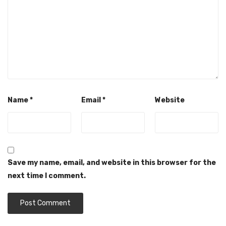
Name
*
Email
*
Website
Save my name, email, and website in this browser for the
next time I comment.