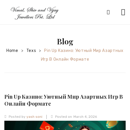
HOME
ABOUT
Blog
SILVER JEWELRY
Home
Texs
Pin Up Казино: Уютный Мир Азартных
>
>
Игр В Онлайн Формате
GOLD JEWELRY
DIAMOND JEWELRY
CONTACT
Pin Up Казино: Уютный Мир Азартных Игр В
HOME
Онлайн Формате
TEST 3A2CC18A-8855-4A92-BC36-
|
Posted by
yash soni
Posted on
March 4, 2026
91CDA09022F7
TEST 74862F78-2F70-44F4-810E-