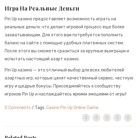
Игра На Реальные Деньги
Pin Up казино предоставляет возможность играть на
реальные деньги, что делает игровой процесс еще более
захватывающим. Для этого вам потребуется пополнить
баланс на сайте с помощью удобных платежных систем.
После этого вы сможете сразиться за крупные выигрыши и
испытать настоящий азарт казино.
Pin Up казино — это отличный выбор для всех любителей
азартных игр, которые ценят качественный сервис, честную
игру и щедрые бонусы. Присоединяйтесь к сообществу
игроков Pin Up и наслаждайтесь яркими эмоциями от игры!
0 Comments
/ Tags:
Casino Pin Up Online Game
Related Posts