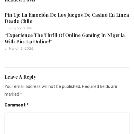
Pin Up: La Emoción De Los Juegos De Casino En Línea
Desde Chile
July 22, 2026
“Experience The Thrill Of Online Gaming In Nigeria
With Pin-Up Online!”
March 5, 2026
Leave A Reply
Your email address will not be published.
Required fields are
marked
*
Comment
*