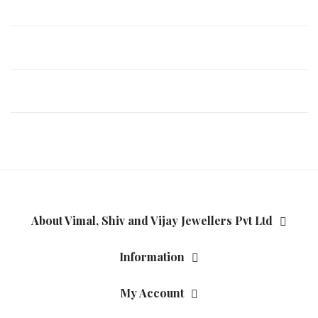
About Vimal, Shiv and Vijay Jewellers Pvt Ltd
Information
My Account