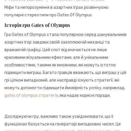
941BC1A78131
Міфи та непорозуміння в азартних іграх розвінчуємо
популярні стереотипи про Gates Of Оlympus
Історія гри Gates of Olympus
Гра Gates of Olympus стала популярною серед шанувальників
азартних ігор завдяки своїй захоплюючій механіці та
вражаючій графіці. Цей слот відзначається не лише
красивими візуальними ефектами, але й унікальними
особливостями, такими як множники, які можуть істотно
підвищити виграш. Багато гравців вважають, що виграш у цій
грі цілком випадковий, але насправді існують стратегії, які
можуть допомогти підвищити ймовірність успіху, наприклад,
gates of olympus стратегія
, яка надає корисні поради.
Досліджуючи гру, важливо також усвідомлювати, що її
функціонал базується на генераторі випадкових чисел. Це