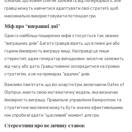
означає, що кожен спін не залежить від попереднього, але
гравці можуть навчитися адаптувати свої стратегії, щоб
максимально використовувати потенціал гри.
Міф про “виграшні дні”
Один із найбільш поширених міфів стосується так званих
“виграшних днів”. Багато гравців вірять, що в певні дні або
години ймовірність виграшу вищі. Насправді це лише
стереотип, адже генератор випадкових чисел не залежить
від часу або дати. Гравці повинні зосередитися на ігрових
стратегіях, а не на примарах “вдалих” днів.
Важливо пам’ятати, що всі азартні ігри, включаючи Gates of
Olympus, мають свою математичну модель, яка визначає
ймовірність виграшу. Правильне управління банкроллом та
стратегічне мислення можуть бути значно ефективнішими,
ніж спроби вгадати “щасливий” момент для гри.
Стереотипи про величину ставок