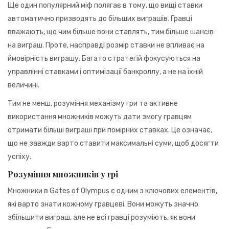
Ще один популярний міф полягає в тому, що вищі ставки
автоматично призводять до більших виграшів. Гравці
вважають, що чим більше вони ставлять, тим більше шансів
на виграш. Проте, насправді розмір ставки не впливає на
ймовірність виграшу. Багато стратегій фокусуються на
управлінні ставками і оптимізації банкроллу, а не на їхній
величині.
Тим не менш, розуміння механізму гри та активне
використання множників можуть дати змогу гравцям
отримати більші виграші при помірних ставках. Це означає,
що не завжди варто ставити максимальні суми, щоб досягти
успіху.
Розуміння множників у грі
Множники в Gates of Olympus є одним з ключових елементів,
які варто знати кожному гравцеві. Вони можуть значно
збільшити виграш, але не всі гравці розуміють, як вони