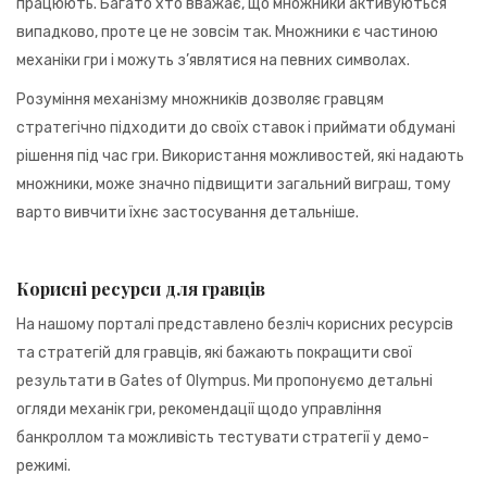
працюють. Багато хто вважає, що множники активуються
випадково, проте це не зовсім так. Множники є частиною
механіки гри і можуть з’являтися на певних символах.
Розуміння механізму множників дозволяє гравцям
стратегічно підходити до своїх ставок і приймати обдумані
рішення під час гри. Використання можливостей, які надають
множники, може значно підвищити загальний виграш, тому
варто вивчити їхнє застосування детальніше.
Корисні ресурси для гравців
На нашому порталі представлено безліч корисних ресурсів
та стратегій для гравців, які бажають покращити свої
результати в Gates of Olympus. Ми пропонуємо детальні
огляди механік гри, рекомендації щодо управління
банкроллом та можливість тестувати стратегії у демо-
режимі.