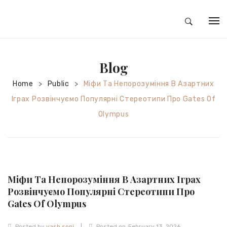
HOME
Blog
ABOUT
Home
Public
Міфи Та Непорозуміння В Азартних
>
>
SILVER JEWELRY
Іграх Розвінчуємо Популярні Стереотипи Про Gates Of
GOLD JEWELRY
Оlympus
DIAMOND JEWELRY
CONTACT
HOME
Міфи Та Непорозуміння В Азартних Іграх
TEST 3A2CC18A-8855-4A92-BC36-
Розвінчуємо Популярні Стереотипи Про
Gates Of Оlympus
91CDA09022F7
TEST 74862F78-2F70-44F4-810E-
|
Posted by
yash soni
Posted on
February 13, 2026