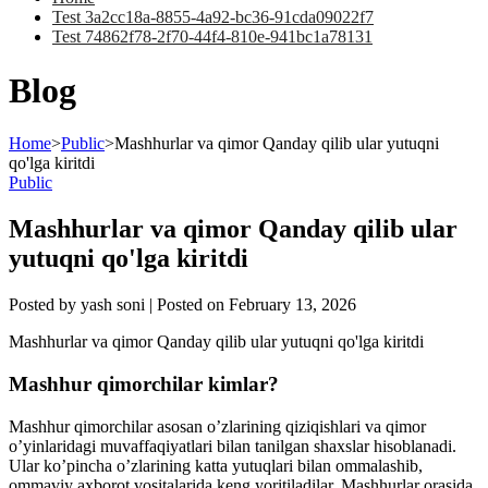
Test 3a2cc18a-8855-4a92-bc36-91cda09022f7
Test 74862f78-2f70-44f4-810e-941bc1a78131
Blog
Home
>
Public
>
Mashhurlar va qimor Qanday qilib ular yutuqni
qo'lga kiritdi
Public
Mashhurlar va qimor Qanday qilib ular
yutuqni qo'lga kiritdi
Posted by
yash soni
|
Posted on
February 13, 2026
Mashhurlar va qimor Qanday qilib ular yutuqni qo'lga kiritdi
Mashhur qimorchilar kimlar?
Mashhur qimorchilar asosan o’zlarining qiziqishlari va qimor
o’yinlaridagi muvaffaqiyatlari bilan tanilgan shaxslar hisoblanadi.
Ular ko’pincha o’zlarining katta yutuqlari bilan ommalashib,
ommaviy axborot vositalarida keng yoritiladilar. Mashhurlar orasida