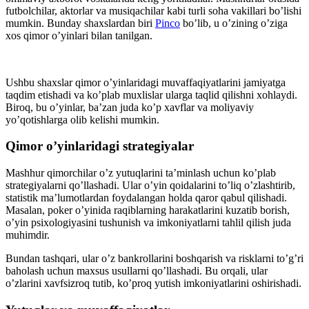
futbolchilar, aktorlar va musiqachilar kabi turli soha vakillari bo’lishi
mumkin. Bunday shaxslardan biri
Pinco
bo’lib, u o’zining o’ziga
xos qimor o’yinlari bilan tanilgan.
Ushbu shaxslar qimor o’yinlaridagi muvaffaqiyatlarini jamiyatga
taqdim etishadi va ko’plab muxlislar ularga taqlid qilishni xohlaydi.
Biroq, bu o’yinlar, ba’zan juda ko’p xavflar va moliyaviy
yo’qotishlarga olib kelishi mumkin.
Qimor o’yinlaridagi strategiyalar
Mashhur qimorchilar o’z yutuqlarini ta’minlash uchun ko’plab
strategiyalarni qo’llashadi. Ular o’yin qoidalarini to’liq o’zlashtirib,
statistik ma’lumotlardan foydalangan holda qaror qabul qilishadi.
Masalan, poker o’yinida raqiblarning harakatlarini kuzatib borish,
o’yin psixologiyasini tushunish va imkoniyatlarni tahlil qilish juda
muhimdir.
Bundan tashqari, ular o’z bankrollarini boshqarish va risklarni to’g’ri
baholash uchun maxsus usullarni qo’llashadi. Bu orqali, ular
o’zlarini xavfsizroq tutib, ko’proq yutish imkoniyatlarini oshirishadi.