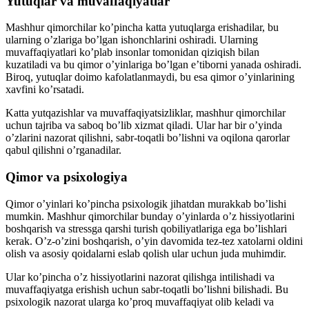
Yutuqlar va muvaffaqiyatlar
Mashhur qimorchilar ko’pincha katta yutuqlarga erishadilar, bu
ularning o’zlariga bo’lgan ishonchlarini oshiradi. Ularning
muvaffaqiyatlari ko’plab insonlar tomonidan qiziqish bilan
kuzatiladi va bu qimor o’yinlariga bo’lgan e’tiborni yanada oshiradi.
Biroq, yutuqlar doimo kafolatlanmaydi, bu esa qimor o’yinlarining
xavfini ko’rsatadi.
Katta yutqazishlar va muvaffaqiyatsizliklar, mashhur qimorchilar
uchun tajriba va saboq bo’lib xizmat qiladi. Ular har bir o’yinda
o’zlarini nazorat qilishni, sabr-toqatli bo’lishni va oqilona qarorlar
qabul qilishni o’rganadilar.
Qimor va psixologiya
Qimor o’yinlari ko’pincha psixologik jihatdan murakkab bo’lishi
mumkin. Mashhur qimorchilar bunday o’yinlarda o’z hissiyotlarini
boshqarish va stressga qarshi turish qobiliyatlariga ega bo’lishlari
kerak. O’z-o’zini boshqarish, o’yin davomida tez-tez xatolarni oldini
olish va asosiy qoidalarni eslab qolish ular uchun juda muhimdir.
Ular ko’pincha o’z hissiyotlarini nazorat qilishga intilishadi va
muvaffaqiyatga erishish uchun sabr-toqatli bo’lishni bilishadi. Bu
psixologik nazorat ularga ko’proq muvaffaqiyat olib keladi va