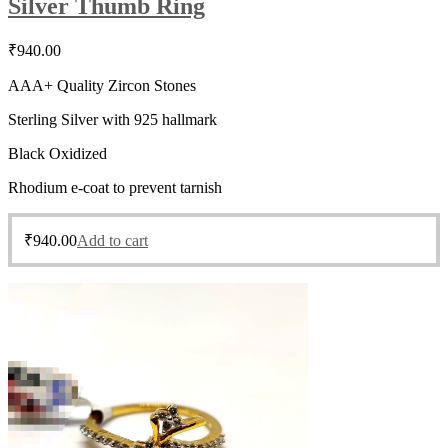
Silver Thumb Ring
₹
940.00
AAA+ Quality Zircon Stones
Sterling Silver with 925 hallmark
Black Oxidized
Rhodium e-coat to prevent tarnish
₹
940.00
Add to cart