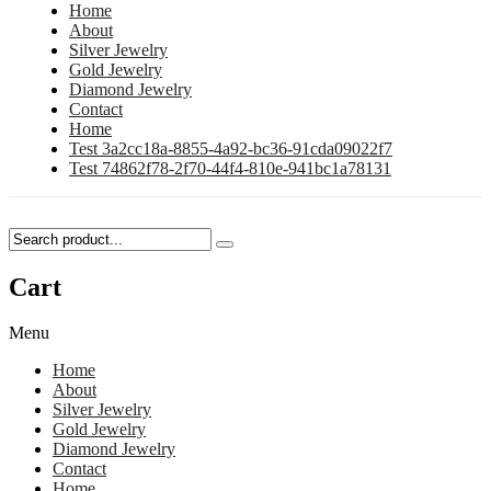
Home
About
Silver Jewelry
Gold Jewelry
Diamond Jewelry
Contact
Home
Test 3a2cc18a-8855-4a92-bc36-91cda09022f7
Test 74862f78-2f70-44f4-810e-941bc1a78131
Cart
Menu
Home
About
Silver Jewelry
Gold Jewelry
Diamond Jewelry
Contact
Home