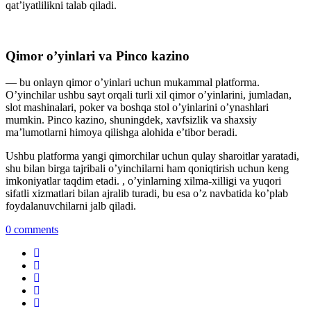
qat’iyatlilikni talab qiladi.
Qimor o’yinlari va Pinco kazino
— bu onlayn qimor o’yinlari uchun mukammal platforma.
O’yinchilar ushbu sayt orqali turli xil qimor o’yinlarini, jumladan,
slot mashinalari, poker va boshqa stol o’yinlarini o’ynashlari
mumkin. Pinco kazino, shuningdek, xavfsizlik va shaxsiy
ma’lumotlarni himoya qilishga alohida e’tibor beradi.
Ushbu platforma yangi qimorchilar uchun qulay sharoitlar yaratadi,
shu bilan birga tajribali o’yinchilarni ham qoniqtirish uchun keng
imkoniyatlar taqdim etadi. , o’yinlarning xilma-xilligi va yuqori
sifatli xizmatlari bilan ajralib turadi, bu esa o’z navbatida ko’plab
foydalanuvchilarni jalb qiladi.
0 comments