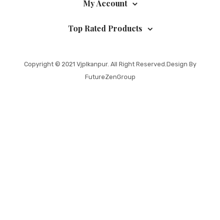
My Account
Top Rated Products
Copyright © 2021
Vjplkanpur
. All Right Reserved.Design By
FutureZenGroup