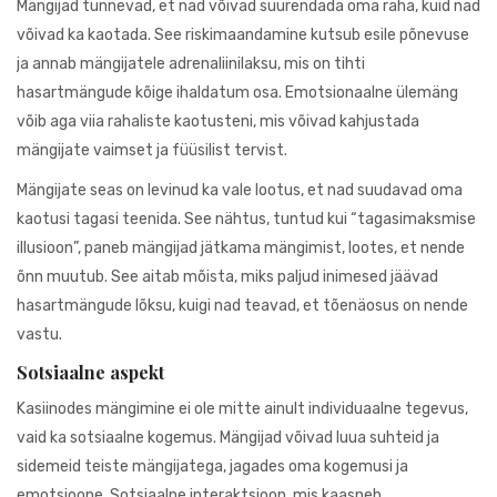
Mängijad tunnevad, et nad võivad suurendada oma raha, kuid nad
võivad ka kaotada. See riskimaandamine kutsub esile põnevuse
ja annab mängijatele adrenaliinilaksu, mis on tihti
hasartmängude kõige ihaldatum osa. Emotsionaalne ülemäng
võib aga viia rahaliste kaotusteni, mis võivad kahjustada
mängijate vaimset ja füüsilist tervist.
Mängijate seas on levinud ka vale lootus, et nad suudavad oma
kaotusi tagasi teenida. See nähtus, tuntud kui “tagasimaksmise
illusioon”, paneb mängijad jätkama mängimist, lootes, et nende
õnn muutub. See aitab mõista, miks paljud inimesed jäävad
hasartmängude lõksu, kuigi nad teavad, et tõenäosus on nende
vastu.
Sotsiaalne aspekt
Kasiinodes mängimine ei ole mitte ainult individuaalne tegevus,
vaid ka sotsiaalne kogemus. Mängijad võivad luua suhteid ja
sidemeid teiste mängijatega, jagades oma kogemusi ja
emotsioone. Sotsiaalne interaktsioon, mis kaasneb