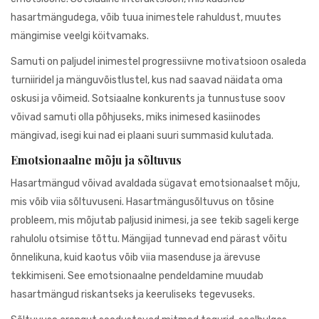
hasartmängudega, võib tuua inimestele rahuldust, muutes
mängimise veelgi köitvamaks.
Samuti on paljudel inimestel progressiivne motivatsioon osaleda
turniiridel ja mänguvõistlustel, kus nad saavad näidata oma
oskusi ja võimeid. Sotsiaalne konkurents ja tunnustuse soov
võivad samuti olla põhjuseks, miks inimesed kasiinodes
mängivad, isegi kui nad ei plaani suuri summasid kulutada.
Emotsionaalne mõju ja sõltuvus
Hasartmängud võivad avaldada sügavat emotsionaalset mõju,
mis võib viia sõltuvuseni. Hasartmängusõltuvus on tõsine
probleem, mis mõjutab paljusid inimesi, ja see tekib sageli kerge
rahulolu otsimise tõttu. Mängijad tunnevad end pärast võitu
õnnelikuna, kuid kaotus võib viia masenduse ja ärevuse
tekkimiseni. See emotsionaalne pendeldamine muudab
hasartmängud riskantseks ja keeruliseks tegevuseks.