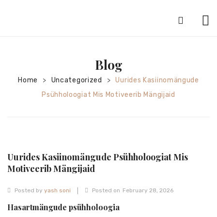
HOME
Blog
ABOUT
Home
Uncategorized
Uurides Kasiinomängude
>
>
SILVER JEWELRY
Psühholoogiat Mis Motiveerib Mängijaid
GOLD JEWELRY
DIAMOND JEWELRY
CONTACT
Uurides Kasiinomängude Psühholoogiat Mis
HOME
Motiveerib Mängijaid
TEST 3A2CC18A-8855-4A92-BC36-
|
Posted by
yash soni
Posted on
February 28, 2026
91CDA09022F7
TEST 74862F78-2F70-44F4-810E-
Hasartmängude psühholoogia