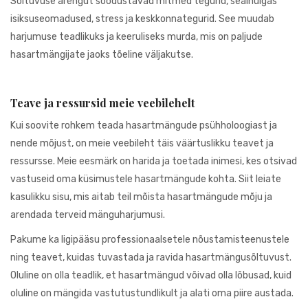
Sõltuvuse arengut soodustavad mitmed tegurid, sealhulgas
isiksuseomadused, stress ja keskkonnategurid. See muudab
harjumuse teadlikuks ja keeruliseks murda, mis on paljude
hasartmängijate jaoks tõeline väljakutse.
Teave ja ressursid meie veebilehelt
Kui soovite rohkem teada hasartmängude psühholoogiast ja
nende mõjust, on meie veebileht täis väärtuslikku teavet ja
ressursse. Meie eesmärk on harida ja toetada inimesi, kes otsivad
vastuseid oma küsimustele hasartmängude kohta. Siit leiate
kasulikku sisu, mis aitab teil mõista hasartmängude mõju ja
arendada terveid mänguharjumusi.
Pakume ka ligipääsu professionaalsetele nõustamisteenustele
ning teavet, kuidas tuvastada ja ravida hasartmängusõltuvust.
Oluline on olla teadlik, et hasartmängud võivad olla lõbusad, kuid
oluline on mängida vastutustundlikult ja alati oma piire austada.