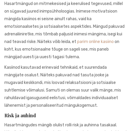
941BC1A78131
Hasartmängud on mitmekesised ja keerulised tegevused, millel
on sügavad juured inimpsühholoogias. Inimese motivatsioon
mängida kasiinos ei seisne ainult rahas, vaid ka
emotsionaalsetes ja sotsiaalsetes aspektides. Mängud pakuvad
adrenaliiniretke, mis tõmbab paljusid inimesi mängima, isegi kui
nad teavad riske. Näiteks võib leida, et
parim online kasiino
on
koht, kus emotsionaalne tõuge on sageli see, mis paneb
mängijad uuesti ja uuesti tagasi tulema.
Kasiinod kasutavad erinevaid tehnikaid, et suurendada
mängijate osalust. Näiteks pakuvad nad tasuta jooke ja
mugavaid keskkondi, mis loovad relaksatsiooni ja sotsiaalse
suhtlemise võimalusi. Samuti on olemas suur valik mänge, mis
rahuldavad igasuguseid eelistusi, võimaldades individuaalset
lähenemist ja personaliseeritud mängukogemust.
Risk ja auhind
Hasartmängudes mängib olulist rolli risk ja auhinna tasakaal.