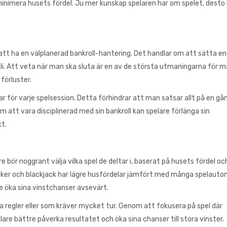
minimera husets fördel. Ju mer kunskap spelaren har om spelet, desto
 att ha en välplanerad bankroll-hantering. Det handlar om att sätta e
 bli. Att veta när man ska sluta är en av de största utmaningarna för 
 förluster.
lar för varje spelsession. Detta förhindrar att man satsar allt på en gå
m att vara disciplinerad med sin bankroll kan spelare förlänga sin
kt.
 bör noggrant välja vilka spel de deltar i, baserat på husets fördel oc
poker och blackjack har lägre husfördelar jämfört med många spelauto
 öka sina vinstchanser avsevärt.
 regler eller som kräver mycket tur. Genom att fokusera på spel där
elare bättre påverka resultatet och öka sina chanser till stora vinster.