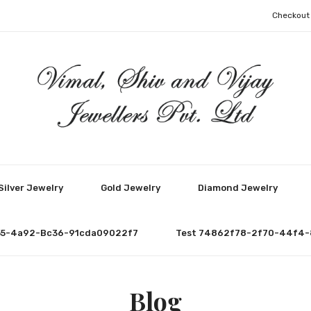
Checkout
Silver Jewelry
Gold Jewelry
Diamond Jewelry
55-4a92-Bc36-91cda09022f7
Test 74862f78-2f70-44f4-
Blog