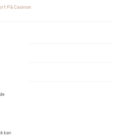
ort På Casinon
ade
ck kan