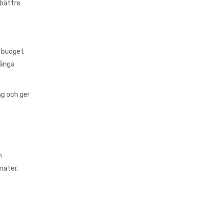
 bättre
n budget
många
ng och ger
h
mater.