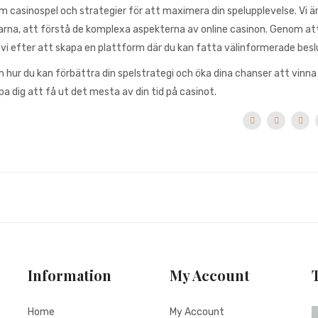
 casinospel och strategier för att maximera din spelupplevelse. Vi ä
erfarna, att förstå de komplexa aspekterna av online casinon. Genom at
vi efter att skapa en plattform där du kan fatta välinformerade besl
 hur du kan förbättra din spelstrategi och öka dina chanser att vinna
älpa dig att få ut det mesta av din tid på casinot.
Information
My Account
Home
My Account