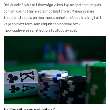
Det är också värt att överväga vilken typ av spel som erbjuds
och om casinot har en bra mobilplattform. Många spelare
föredrar att spela på sina mobila enheter, så det är viktigt att
välja en plattform som erbjuder en högkvalitativ
mobilupplevelse samt ett brett utbud av spel.
Varför välja vår webbplats?