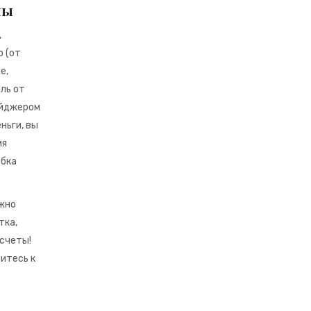
мы
,
 (от
е,
ль от
ейджером
ньги, вы
ия
ибка
ажно
тка,
асчеты!
итесь к