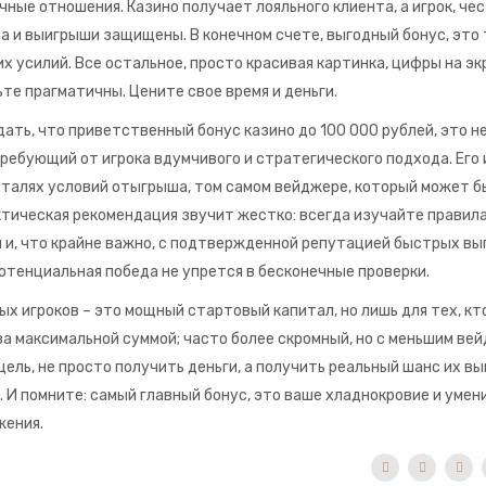
ные отношения. Казино получает лояльного клиента, а игрок, че
ва и выигрыши защищены. В конечном счете, выгодный бонус, это 
 усилий. Все остальное, просто красивая картинка, цифры на экр
е прагматичны. Цените свое время и деньги.
ать, что приветственный бонус казино до 100 000 рублей, это н
ебующий от игрока вдумчивого и стратегического подхода. Его
деталях условий отыгрыша, том самом вейджере, который может б
ктическая рекомендация звучит жестко: всегда изучайте правила
 и, что крайне важно, с подтвержденной репутацией быстрых вы
отенциальная победа не упрется в бесконечные проверки.
ых игроков – это мощный стартовый капитал, но лишь для тех, кт
 за максимальной суммой; часто более скромный, но с меньшим ве
ель, не просто получить деньги, а получить реальный шанс их вы
 И помните: самый главный бонус, это ваше хладнокровие и умен
жения.