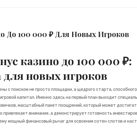
о До 100 000 ₽ Для Новых Игроков
ус казино до 100 000 ₽:
 для новых игроков
ны с поиском не просто площадки, а щедрого старта, способного
гровой капитал. Именно здесь на первый план выходит специал
овичков, масштабный пакет поощрений, который может достигат
то привлекает внимание, а демонстрирует готовность инвестиро
 ему мощный финансовый рычаг для освоения сотен слотов и нас