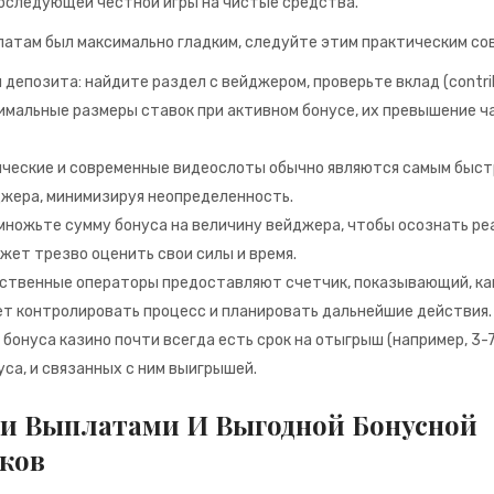
последующей честной игры на чистые средства.
латам был максимально гладким, следуйте этим практическим со
епозита: найдите раздел с вейджером, проверьте вклад (contri
симальные размеры ставок при активном бонусе, их превышение ч
сические и современные видеослоты обычно являются самым быст
жера, минимизируя неопределенность.
множьте сумму бонуса на величину вейджера, чтобы осознать р
жет трезво оценить свои силы и время.
тственные операторы предоставляют счетчик, показывающий, к
ет контролировать процесс и планировать дальнейшие действия.
бонуса казино почти всегда есть срок на отыгрыш (например, 3-7
са, и связанных с ним выигрышей.
и Выплатами И Выгодной Бонусной
ков