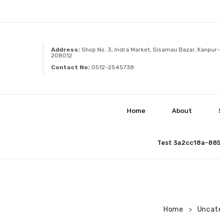
Address:
Shop No. 3, Indra Market, Sisamau Bazar, Kanpur-
208012
Contact No:
0512-2545738
Home
About
Test 3a2cc18a-88
Home
Uncat
>