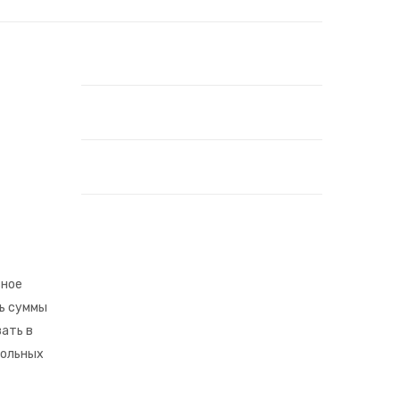
ьное
ь суммы
вать в
тольных