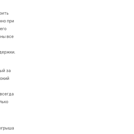
рить
нно при
его
аны все
держки.
ый за
сокий
 всегда
лько
тыгрыша