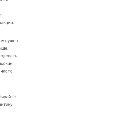
е
закции.
вам нужно
ыше,
о сделать
ысоким
 часто
ыбирайте
актику.