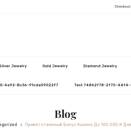
Checkout
Silver Jewelry
Gold Jewelry
Diamond Jewelry
55-4a92-Bc36-91cda09022f7
Test 74862f78-2f70-44f4-
Blog
egorized
Приветственный Бонус Казино До 100 000 ₽ Для
>