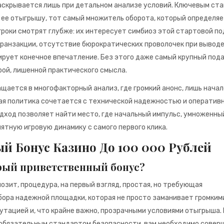
аскрывается лишь при детальном анализе условий. Ключевым ст
к ее отыгрышу, тот самый множитель оборота, который определя
роки смотрят глубже: их интересует симбиоз этой стартовой п
ранзакции, отсутствие бюрократических проволочек при вывод
ирует конечное впечатление. Без этого даже самый крупный пода
ой, лишенной практического смысла.
щается в многофакторный анализ, где громкий анонс, лишь начал
ная политика сочетается с технической надежностью и операти
дход позволяет найти место, где начальный импульс, умноженны
ятную игровую динамику с самого первого клика.
й Бонус Казино До 100 000 Рублей
рый приветственный бонус?
озит, процедура, на первый взгляд, простая, но требующая
бора надежной площадки, которая не просто заманивает громким
утацией и, что крайне важно, прозрачными условиями отыгрыша.
я обязательным стандартом безопасности, вам необходимо совер