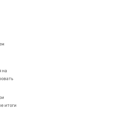
ем
я на
ровать
ри
ые итоги