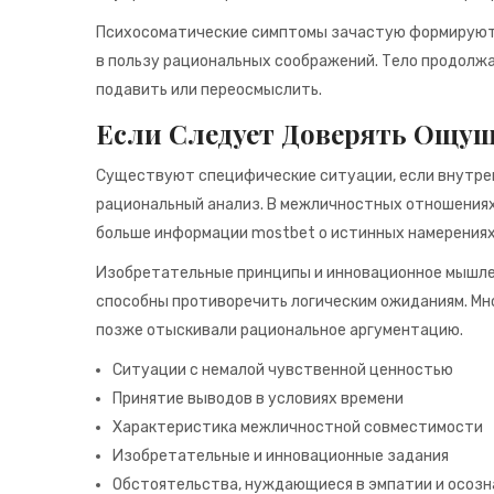
Психосоматические симптомы зачастую формируютс
в пользу рациональных соображений. Тело продолжа
подавить или переосмыслить.
Если Следует Доверять Ощущ
Существуют специфические ситуации, если внутре
рациональный анализ. В межличностных отношения
больше информации mostbet о истинных намерениях 
Изобретательные принципы и инновационное мышле
способны противоречить логическим ожиданиям. Мн
позже отыскивали рациональное аргументацию.
Ситуации с немалой чувственной ценностью
Принятие выводов в условиях времени
Характеристика межличностной совместимости
Изобретательные и инновационные задания
Обстоятельства, нуждающиеся в эмпатии и осозн