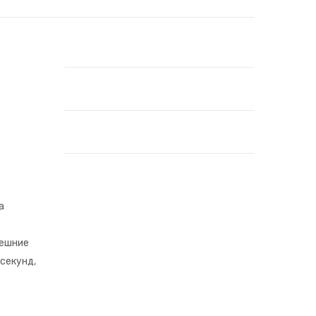
а
нешние
секунд,