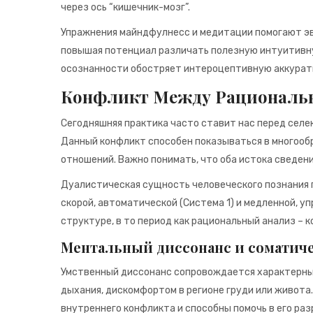
через ось “кишечник-мозг”.
Упражнения майндфулнесс и медитации помогают эв
повышая потенциал различать полезную интуитивну
осознанности обостряет интероцептивную аккурат
Конфликт Между Рациональн
Сегодняшняя практика часто ставит нас перед сел
Данный конфликт способен показываться в многооб
отношений. Важно понимать, что оба истока сведен
Дуалистическая сущность человеческого познания
скорой, автоматической (Система 1) и медленной, у
структуре, в то период как рациональный анализ – к
Ментальный диссонанс и соматич
Умственный диссонанс сопровождается характерны
дыхания, дискомфортом в регионе груди или живот
внутреннего конфликта и способны помочь в его ра