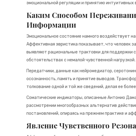
эмоциональной регуляции и принятию интуитивных 
Каким Способом Переживани
Информации
Эмоциональное состояние намного воздействует на 
Аффективная эвристика показывает, что человек з
выявляют рациональные трактовки для поддержки с
обстоятельствах с немалой чувственной нагрузкой.
Передатчики, данные как нейромедиатор, серотонин
осознанность, память и принятие выводов. Трансф
толкование одной и той же сведений, делая ее боле
Соматические индикаторы, описанные Антонио Дама
рассмотрении многообразных альтернатив действи
постановлений, опираясь на прежнем практике и аф
Явление Чувственного Резон