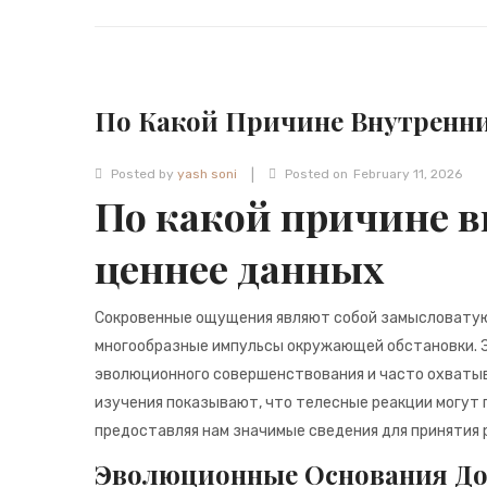
По Какой Причине Внутренни
|
Posted by
yash soni
Posted on
February 11, 2026
По какой причине в
ценнее данных
Сокровенные ощущения являют собой замысловатую 
многообразные импульсы окружающей обстановки. Э
эволюционного совершенствования и часто охваты
изучения показывают, что телесные реакции могут
предоставляя нам значимые сведения для принятия 
Эволюционные Основания До