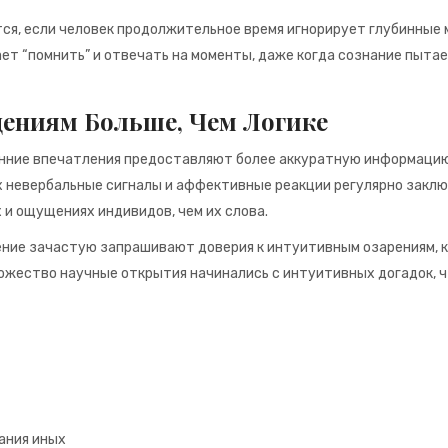
я, если человек продолжительное время игнорирует глубинные
ет “помнить” и отвечать на моменты, даже когда сознание пытае
ениям Больше, Чем Логике
нние впечатления предоставляют более аккуратную информацию
х невербальные сигналы и аффективные реакции регулярно закл
и ощущениях индивидов, чем их слова.
ние зачастую запрашивают доверия к интуитивным озарениям, 
ожество научные открытия начинались с интуитивных догадок, 
ания иных