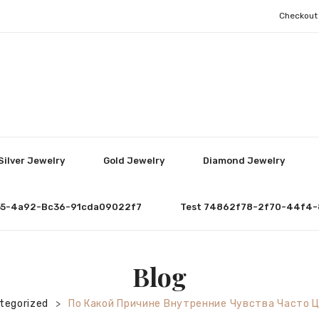
Checkout
Silver Jewelry
Gold Jewelry
Diamond Jewelry
55-4a92-Bc36-91cda09022f7
Test 74862f78-2f70-44f4-
Blog
tegorized
По Какой Причине Внутренние Чувства Часто 
>