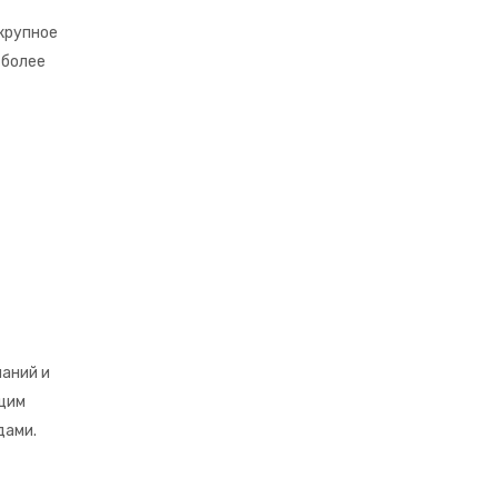
крупное
 более
аний и
щим
дами.