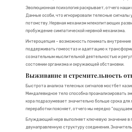
Эволюционная психология раскрывает, отчего наши
Данные особи, что игнорировали телесные сигналы 
потомству. Нервная механизм млекопитающих разви
пробуждение симпатической нервной механизма.
Интероцепция – возможность понимать внутренние 
поддерживать гомеостаз и адаптацию к трансформи
сознательным мыслительной деятельностью и регу
состоянии организма и окружающей обстановки.
Выживание и стремительность от
Быстрота анализа телесных сигналов мостбет кази
Миндалевидное тело способна проанализировать эмо
кора подразумевает значительно больше срока для 
переработки поясняет, отчего мы нередко “ощущаем
Блуждающий нерв выполняет ключевую значение в п
двунаправленную структуру соединения. Значитель