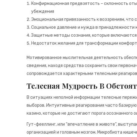
Конфирмационная предвзятость – склонность от
убеждения
Эмоциональная привязанность к воззрениям, что
Социальное давление и нужда в принадлежности к
Защитные методы сознания, которые включаются
Недостаток желания для трансформации комфорт
Мотивированное мыслительная деятельность обес
сведения, находя средства сохранить свои первон
сопровождается характерными телесными реагиров
Телесная Мудрость В Обстоя
В ситуациях неполной информации телесные переж
выборов. Интуитивные реагирования часто базирую
казино, которые не достигают порога осознанного 
Гут-фееллинг, или “впечатление в животе”, выступ
организацией и головным мозгом. Микробиота кише