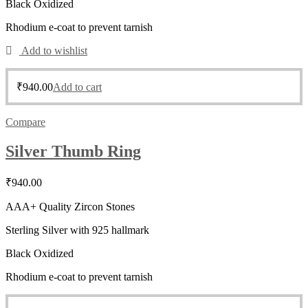
Black Oxidized
Rhodium e-coat to prevent tarnish
Add to wishlist
₹
940.00
Add to cart
Compare
Silver Thumb Ring
₹
940.00
AAA+ Quality Zircon Stones
Sterling Silver with 925 hallmark
Black Oxidized
Rhodium e-coat to prevent tarnish