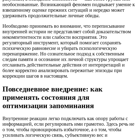
необоснованные. Возникающий феномен подрывает умение к
взвешенному оценке прежних ситуаций и нередко может
удерживать продолжительные личные обиды.
Необходимо принимать во внимание, что переписывание
внутренней истории не представляет собой доказательством
некомпетентности или слабости восприятия. Это
регуляторный инструмент, который помогает сохранять
психическую равновесие и убирать психологическую
перенапряжение. Но сознательное подход к собственным
следам памяти и осознание их личной структуры упрощает
отслаивать действительные действия от интерпретаций и
более корректно анализировать пережитые эпизоды при
коррекции шагов в настоящем.
Повседневное внедрение: как
применять состояния для
оптимизации запоминания
Внутренние реакции легко подключать как опору работы с
информацией, если регулировать ими грамотно. Здесь речь не
о том, чтобы провоцировать избыточное, а о том, чтобы
усиливать логическую связь, субъективную вес и