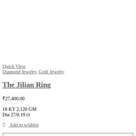
Quick View
Diamond Jewelry
,
Gold Jewelry
The Jilian Ring
₹
27,400.00
18 KT 2.120 GM
Dia 27/0.19 ct
Add to wishlist