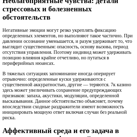
Неблагоприятные чувства: детали
стрессовых и болезненных
обстоятельств
Негативные эмоции могут резко укреплять фиксацию
определенных элементов, но выполняют такое частично. При
давлении осознание уменьшается, и разум удерживает то, что
выглядит существенным: опасность, основу вызова, период
отсутствия управления. Поэтому индивид может удерживать
позицию влияния крайне отчетливо, но путаться в
периферийных нюансах.
В тяжелых ситуациях запоминание иногда оперирует
отрывочно: определенные куски удерживаются с
существенной аккуратностью, другие — теряются. 7к казино
здесь может увеличивать сохранение предупреждающих
признаков: запаха, акустики, модуляции, определенной
высказывания. Данное обстоятельство объясняет, почему
впоследствии сходные раздражители имеют возможность
инициировать мощную ответ включая случаи без реальной
риска.
Аффективный среда и его задача в