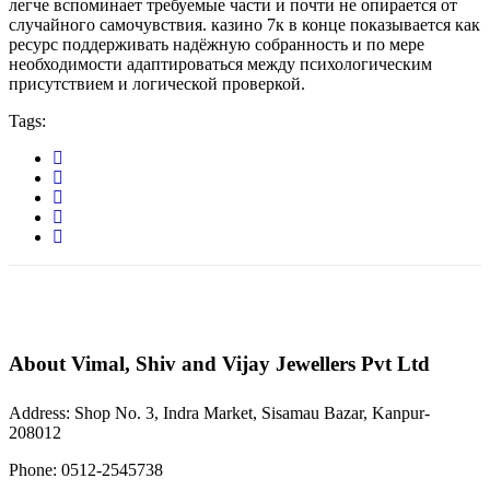
легче вспоминает требуемые части и почти не опирается от
случайного самочувствия. казино 7к в конце показывается как
ресурс поддерживать надёжную собранность и по мере
необходимости адаптироваться между психологическим
присутствием и логической проверкой.
Tags:
About Vimal, Shiv and Vijay Jewellers Pvt Ltd
Address: Shop No. 3, Indra Market, Sisamau Bazar, Kanpur-
208012
Phone: 0512-2545738