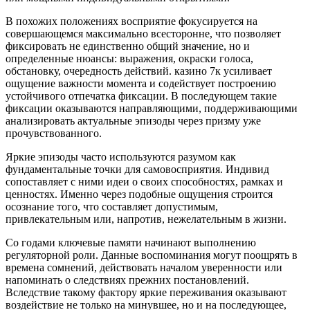
В похожих положениях восприятие фокусируется на
совершающемся максимально всесторонне, что позволяет
фиксировать не единственно общий значение, но и
определенные нюансы: выражения, окраски голоса,
обстановку, очередность действий. казино 7к усиливает
ощущение важности момента и содействует построению
устойчивого отпечатка фиксации. В последующем такие
фиксации оказываются направляющими, поддерживающими
анализировать актуальные эпизоды через призму уже
прочувствованного.
Яркие эпизоды часто используются разумом как
фундаментальные точки для самовосприятия. Индивид
сопоставляет с ними идеи о своих способностях, рамках и
ценностях. Именно через подобные ощущения строится
осознание того, что составляет допустимым,
привлекательным или, напротив, нежелательным в жизни.
Со годами ключевые памяти начинают выполнению
регуляторной роли. Данные воспоминания могут поощрять в
времена сомнений, действовать началом уверенности или
напоминать о следствиях прежних постановлений.
Вследствие такому фактору яркие переживания оказывают
воздействие не только на минувшее, но и на последующее,