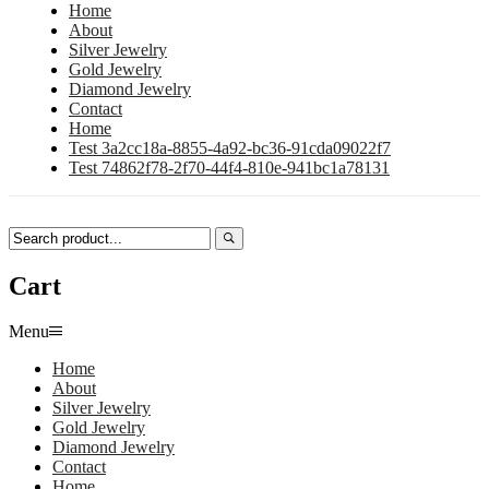
Home
About
Silver Jewelry
Gold Jewelry
Diamond Jewelry
Contact
Home
Test 3a2cc18a-8855-4a92-bc36-91cda09022f7
Test 74862f78-2f70-44f4-810e-941bc1a78131
Cart
Menu
Home
About
Silver Jewelry
Gold Jewelry
Diamond Jewelry
Contact
Home