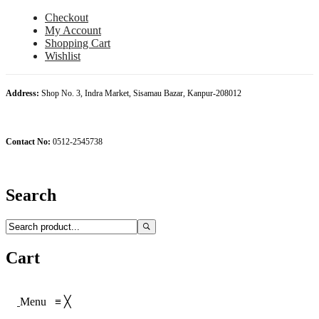
Checkout
My Account
Shopping Cart
Wishlist
Address:
Shop No. 3, Indra Market, Sisamau Bazar, Kanpur-208012
Contact No:
0512-2545738
Search
Cart
Menu
≡
╳