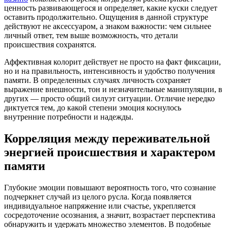
ценность развивающегося и определяет, какие куски следует
оставить продолжительно. Ощущения в данной структуре
действуют не аксессуаром, а знаком важности: чем сильнее
личный ответ, тем выше возможность, что детали
происшествия сохранятся.
Аффективная колорит действует не просто на факт фиксации,
но и на правильность, интенсивность и удобство получения
памяти. В определенных случаях личность сохраняет
выражение внешности, тон и незначительные манипуляции, в
других — просто общий силуэт ситуации. Отличие нередко
диктуется тем, до какой степени эмоция коснулось
внутренние потребности и надежды.
Корреляция между переживательной
энергией происшествия и характером
памяти
Глубокие эмоции повышают вероятность того, что сознание
подчеркнет случай из целого русла. Когда появляется
индивидуальное напряжение или счастье, укрепляется
сосредоточение осознания, а значит, возрастает перспектива
обнаружить и удержать множество элементов. В подобные