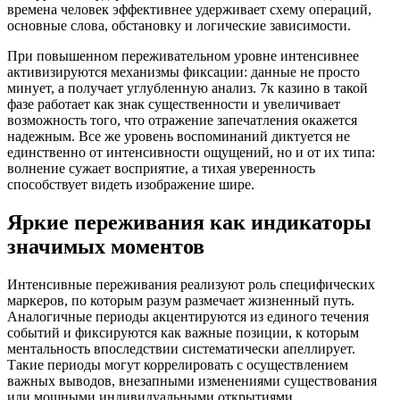
времена человек эффективнее удерживает схему операций,
основные слова, обстановку и логические зависимости.
При повышенном переживательном уровне интенсивнее
активизируются механизмы фиксации: данные не просто
минует, а получает углубленную анализ. 7к казино в такой
фазе работает как знак существенности и увеличивает
возможность того, что отражение запечатления окажется
надежным. Все же уровень воспоминаний диктуется не
единственно от интенсивности ощущений, но и от их типа:
волнение сужает восприятие, а тихая уверенность
способствует видеть изображение шире.
Яркие переживания как индикаторы
значимых моментов
Интенсивные переживания реализуют роль специфических
маркеров, по которым разум размечает жизненный путь.
Аналогичные периоды акцентируются из единого течения
событий и фиксируются как важные позиции, к которым
ментальность впоследствии систематически апеллирует.
Такие периоды могут коррелировать с осуществлением
важных выводов, внезапными изменениями существования
или мощными индивидуальными открытиями.