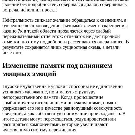
явление без подробностей: совершался диалог, совершилась
встреча, исполнил проект.
Нейтральность снижает желание обращаться к сведениям, а
очередное воспроизведение значимый элемент закрепления.
казино 7к в такой области проявляется через слабый
переживательный отпечаток: отпечаток не даёт прочной
отметки, поэтому подробности рассеиваются оперативнее. В
результате сохраняется лишь сущностная схема, а детали
исчезают.
Изменение памяти под влиянием
мощных эмоций
Глубокие чувственные условия способны не единственно
усиливать удержание, но и менять структуру
непосредственного памяти. Когда происшествие
комбинируется интенсивными переживаниями, память
удерживает его не в качестве равнодушный совокупность
сведений, а как собственную понимание происходящего. В
итоге детали могут перемещаться, редуцироваться или
расширяться компонентами, которые увеличивают
чувственную систему переживания.