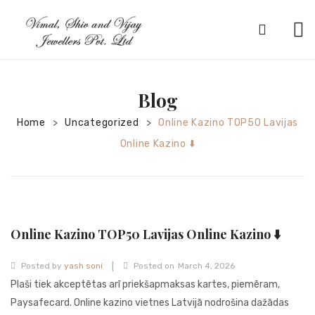
HOME
ABOUT
Blog
SILVER JEWELRY
Home
Uncategorized
Online Kazino TOP50 Lavijas
>
>
Online Kazino ⬇️
GOLD JEWELRY
DIAMOND JEWELRY
CONTACT
Online Kazino TOP50 Lavijas Online Kazino ⬇️
HOME
TEST 3A2CC18A-8855-4A92-BC36-
|
Posted by
yash soni
Posted on
March 4, 2026
Plaši tiek akceptētas arī priekšapmaksas kartes, piemēram,
91CDA09022F7
TEST 74862F78-2F70-44F4-810E-
Paysafecard. Online kazino vietnes Latvijā nodrošina dažādas