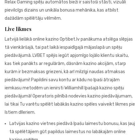
Relax Gaming spēļu automātos bieži ir saistoši stāsti, vizuāli
pievilcīgs dizains un unikāla bonusa mehānika, kas atbilst
dažādām spēlētāju vēlmēm.
Live likmes
Latvijā lielākā online kazino Optibet.lv panākuma atslēga slēpjas
tā vienkāršajā, tai pat laikā iespaidīgajā mājaslapā un spēļu
piedāvājumā. LVBET spējis iegūt apjomīgo lojālo klientu skaitu,
kas tiek panākts ar regulārām, dāsnām kazino akcijām, starp
kurām ir bezmaksas griezeni, kā arī milzīgi naudas atmaksas
piedāvājumi! Papildini savu kontu ar kādu no īpaši ātrajām
iemkasu metodēm un ienirsti Williamhill īpašajā kazino spēļu
piedāvājumā! Operatoris pilnībā nodevies kazino piedāvājumam,
lai tikai Tu varētu spēlēt labākās kazino spēles vaiveikt likmes pie
īstiem dīleriem.
Latvijas kazino vietnes piedāvā īpašu laimestu bonusu, kas ļauj
tā spēlētājiem gūt papildus laimestus no labākajām online
kazino spēlēm.