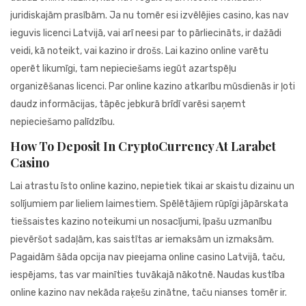
juridiskajām prasībām. Ja nu tomēr esi izvēlējies casino, kas nav
ieguvis licenci Latvijā, vai arī neesi par to pārliecināts, ir dažādi
veidi, kā noteikt, vai kazino ir drošs. Lai kazino online varētu
operēt likumīgi, tam nepieciešams iegūt azartspēļu
organizēšanas licenci. Par online kazino atkarību mūsdienās ir ļoti
daudz informācijas, tāpēc jebkurā brīdī varēsi saņemt
nepieciešamo palīdzību.
How To Deposit In CryptoCurrency At Larabet
Casino
Lai atrastu īsto online kazino, nepietiek tikai ar skaistu dizainu un
solījumiem par lieliem laimestiem. Spēlētājiem rūpīgi jāpārskata
tiešsaistes kazino noteikumi un nosacījumi, īpašu uzmanību
pievēršot sadaļām, kas saistītas ar iemaksām un izmaksām.
Pagaidām šāda opcija nav pieejama online casino Latvijā, taču,
iespējams, tas var mainīties tuvākajā nākotnē. Naudas kustība
online kazino nav nekāda raķešu zinātne, taču nianses tomēr ir.