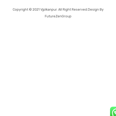
Copyright © 2021
Vjplkanpur
. All Right Reserved.Design By
FutureZenGroup