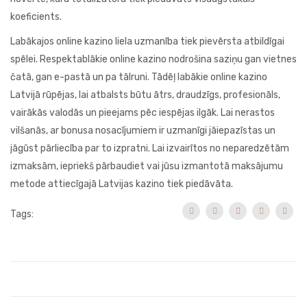
koeficients.
Labākajos online kazino liela uzmanība tiek pievērsta atbildīgai
spēlei. Respektablākie online kazino nodrošina saziņu gan vietnes
čatā, gan e-pastā un pa tālruni. Tādēļ labākie online kazino
Latvijā rūpējas, lai atbalsts būtu ātrs, draudzīgs, profesionāls,
vairākās valodās un pieejams pēc iespējas ilgāk. Lai nerastos
vilšanās, ar bonusa nosacījumiem ir uzmanīgi jāiepazīstas un
jāgūst pārliecība par to izpratni. Lai izvairītos no neparedzētām
izmaksām, iepriekš pārbaudiet vai jūsu izmantotā maksājumu
metode attiecīgajā Latvijas kazino tiek piedāvāta.
Tags: