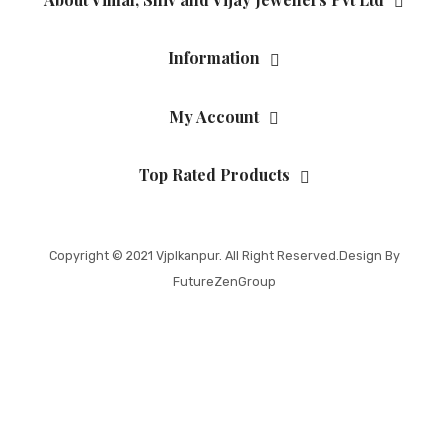
Information
My Account
Top Rated Products
Copyright © 2021
Vjplkanpur
. All Right Reserved.Design By
FutureZenGroup