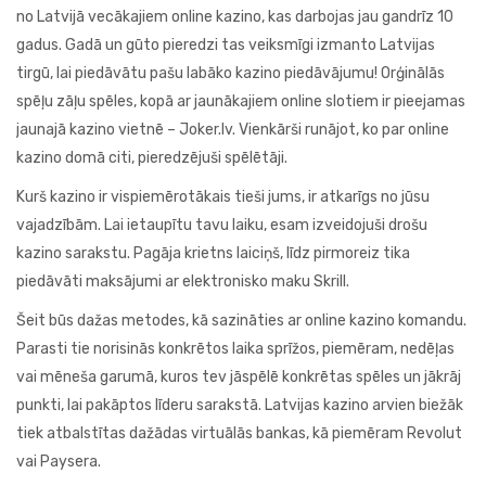
no Latvijā vecākajiem online kazino, kas darbojas jau gandrīz 10
gadus. Gadā un gūto pieredzi tas veiksmīgi izmanto Latvijas
tirgū, lai piedāvātu pašu labāko kazino piedāvājumu! Orģinālās
spēļu zāļu spēles, kopā ar jaunākajiem online slotiem ir pieejamas
jaunajā kazino vietnē – Joker.lv. Vienkārši runājot, ko par online
kazino domā citi, pieredzējuši spēlētāji.
Kurš kazino ir vispiemērotākais tieši jums, ir atkarīgs no jūsu
vajadzībām. Lai ietaupītu tavu laiku, esam izveidojuši drošu
kazino sarakstu. Pagāja krietns laiciņš, līdz pirmoreiz tika
piedāvāti maksājumi ar elektronisko maku Skrill.
Šeit būs dažas metodes, kā sazināties ar online kazino komandu.
Parasti tie norisinās konkrētos laika sprīžos, piemēram, nedēļas
vai mēneša garumā, kuros tev jāspēlē konkrētas spēles un jākrāj
punkti, lai pakāptos līderu sarakstā. Latvijas kazino arvien biežāk
tiek atbalstītas dažādas virtuālās bankas, kā piemēram Revolut
vai Paysera.