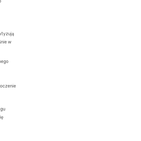
o
atyzują
śnie w
nego
toczenie
ngu
ię