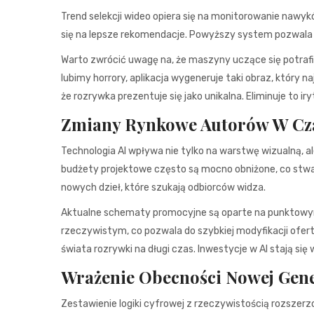
Trend selekcji wideo opiera się na monitorowanie nawyk
się na lepsze rekomendacje. Powyższy system pozwala 
Warto zwrócić uwagę na, że maszyny uczące się potrafi
lubimy horrory, aplikacja wygeneruje taki obraz, który 
że rozrywka prezentuje się jako unikalna. Eliminuje to 
Zmiany Rynkowe Autorów W Cza
Technologia AI wpływa nie tylko na warstwę wizualną, 
budżety projektowe często są mocno obniżone, co stwa
nowych dzieł, które szukają odbiorców widza.
Aktualne schematy promocyjne są oparte na punktowym
rzeczywistym, co pozwala do szybkiej modyfikacji ofert
świata rozrywki na długi czas. Inwestycje w AI stają si
Wrażenie Obecności Nowej Gen
Zestawienie logiki cyfrowej z rzeczywistością rozszerzo