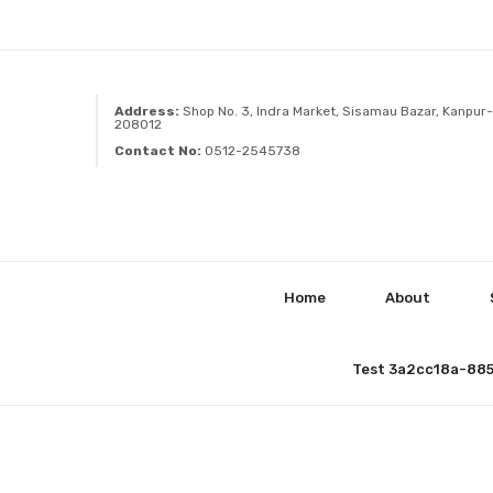
Address:
Shop No. 3, Indra Market, Sisamau Bazar, Kanpur-
208012
Contact No:
0512-2545738
Home
About
Test 3a2cc18a-88