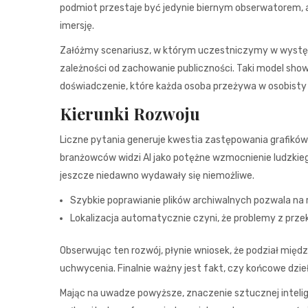
podmiot przestaje być jedynie biernym obserwatorem, a 
imersję.
Załóżmy scenariusz, w którym uczestniczymy w występi
zależności od zachowanie publiczności. Taki model show
doświadczenie, które każda osoba przeżywa w osobisty
Kierunki Rozwoju
Liczne pytania generuje kwestia zastępowania grafików 
branżowców widzi AI jako potężne wzmocnienie ludzkieg
jeszcze niedawno wydawały się niemożliwe.
Szybkie poprawianie plików archiwalnych pozwala na
Lokalizacja automatycznie czyni, że problemy z przek
Obserwując ten rozwój, płynie wniosek, że podział międz
uchwycenia. Finalnie ważny jest fakt, czy końcowe dzieł
Mając na uwadze powyższe, znaczenie sztucznej intelige