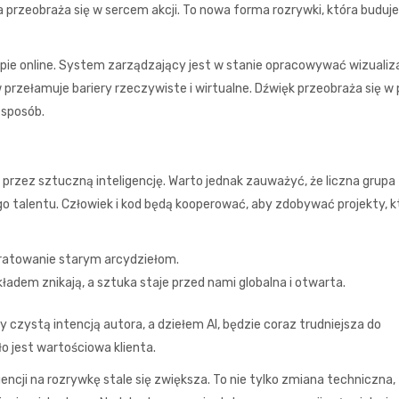
przeobraża się w sercem akcji. To nowa forma rozrywki, która buduje
e online. System zarządzający jest w stanie opracowywać wizualiz
 przełamuje bariery rzeczywiste i wirtualne. Dźwięk przeobraża się w
 sposób.
przez sztuczną inteligencję. Warto jednak zauważyć, że liczna grupa
o talentu. Człowiek i kod będą kooperować, aby zdobywać projekty, k
 ratowanie starym arcydziełom.
ładem znikają, a sztuka staje przed nami globalna i otwarta.
y czystą intencją autora, a dziełem AI, będzie coraz trudniejsza do
o jest wartościowa klienta.
ncji na rozrywkę stale się zwiększa. To nie tylko zmiana techniczna,