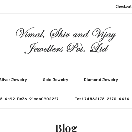
Checkout
Silver Jewelry
Gold Jewelry
Diamond Jewelry
55-4a92-Bc36-91cda09022f7
Test 74862f78-2f70-44f4-
Blog