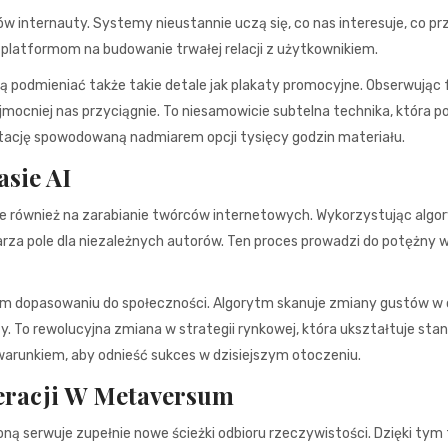
ów internauty. Systemy nieustannie uczą się, co nas interesuje, co pr
platformom na budowanie trwałej relacji z użytkownikiem.
ą podmieniać także takie detale jak plakaty promocyjne. Obserwując 
najmocniej nas przyciągnie. To niesamowicie subtelna technika, która p
irytację spowodowaną nadmiarem opcji tysięcy godzin materiału.
sie AI
ale również na zarabianie twórców internetowych. Wykorzystując algo
rza pole dla niezależnych autorów. Ten proces prowadzi do potężny 
 dopasowaniu do społeczności. Algorytm skanuje zmiany gustów w 
y. To rewolucyjna zmiana w strategii rynkowej, która ukształtuje sta
ę warunkiem, aby odnieść sukces w dzisiejszym otoczeniu.
eracji W Metaversum
ną serwuje zupełnie nowe ścieżki odbioru rzeczywistości. Dzięki tym 