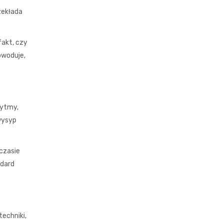
zekłada
fakt, czy
owoduje,
rytmy,
wysyp
czasie
ndard
techniki,