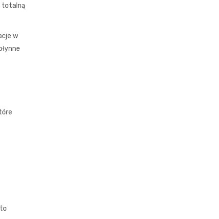
 totalną
acje w
 płynne
tóre
 to