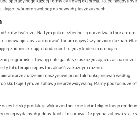
upa operacyjnego każdej formy cyfrowej ekspresji. To, co niegdyś był
ka, dając twórcom swobodę na nowych płaszczyznach.
h
udżetów twórczej. Na tym polu niezbędne są narzędzia, które autom
te innowacje, aby zaoferować fanom najwyższy poziom doznań. Wła
ującą zadanie, kreując fundament między kodem a emocjami.
e programiści stawiają całe galaktyki oszczędzając czas na mozol
że tytuł oferuje niepowtarzalność za każdym razem.
pierani przez uczenie maszynowe przestali funkcjonować według
a, co skutkuje tym, że zabawę nieprzewidywalną. Mamy poczucie, że o
na estetykę produkcji. Wykorzystanie metod inteligentnego renderi
y mniej wydajnych jednostkach. To sprawia, że płynna zabawa staje s