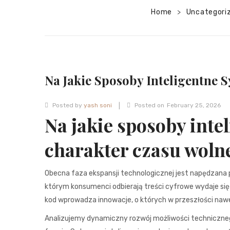
Home
Uncategori
>
Na Jakie Sposoby Inteligentne 
|
Posted by
yash soni
Posted on
February 25, 2026
Na jakie sposoby inte
charakter czasu woln
Obecna faza ekspansji technologicznej jest napędzana 
którym konsumenci odbierają treści cyfrowe wydaje się
kod wprowadza innowacje, o których w przeszłości nawet
Analizujemy dynamiczny rozwój możliwości techniczneg