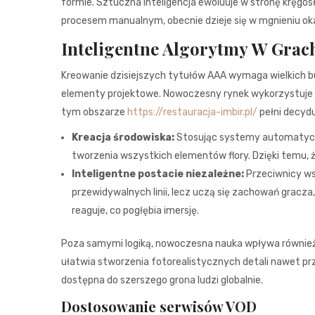
formie. Sztuczna inteligencja ewoluuje w stronę kręgosł
procesem manualnym, obecnie dzieje się w mgnieniu o
Inteligentne Algorytmy W Grac
Kreowanie dzisiejszych tytułów AAA wymaga wielkich b
elementy projektowe. Nowoczesny rynek wykorzystuje 
tym obszarze
https://restauracja-imbir.pl/
pełni decyd
Kreacja środowiska:
Stosując systemy automatyczn
tworzenia wszystkich elementów flory. Dzięki temu, 
Inteligentne postacie niezależne:
Przeciwnicy ws
przewidywalnych linii, lecz uczą się zachowań gracz
reaguje, co pogłębia imersję.
Poza samymi logiką, nowoczesna nauka wpływa również 
ułatwia stworzenia fotorealistycznych detali nawet prz
dostępna do szerszego grona ludzi globalnie.
Dostosowanie serwisów VOD