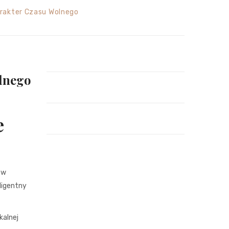
arakter Czasu Wolnego
olnego
e
 w
ligentny
kalnej