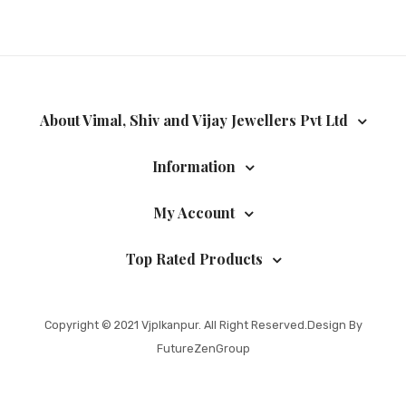
About Vimal, Shiv and Vijay Jewellers Pvt Ltd
Information
My Account
Top Rated Products
Copyright © 2021
Vjplkanpur
. All Right Reserved.Design By
FutureZenGroup