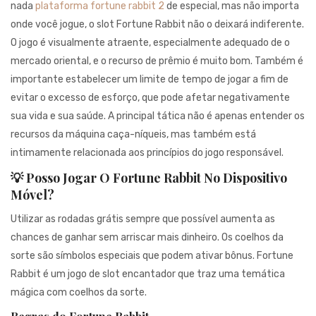
941BC1A78131
nada
plataforma fortune rabbit 2
de especial, mas não importa
onde você jogue, o slot Fortune Rabbit não o deixará indiferente.
O jogo é visualmente atraente, especialmente adequado de o
mercado oriental, e o recurso de prêmio é muito bom. Também é
importante estabelecer um limite de tempo de jogar a fim de
evitar o excesso de esforço, que pode afetar negativamente
sua vida e sua saúde. A principal tática não é apenas entender os
recursos da máquina caça-níqueis, mas também está
intimamente relacionada aos princípios do jogo responsável.
💡 Posso Jogar O Fortune Rabbit No Dispositivo
Móvel?
Utilizar as rodadas grátis sempre que possível aumenta as
chances de ganhar sem arriscar mais dinheiro. Os coelhos da
sorte são símbolos especiais que podem ativar bônus. Fortune
Rabbit é um jogo de slot encantador que traz uma temática
mágica com coelhos da sorte.