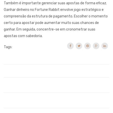
Também é importante gerenciar suas apostas de forma eficaz.
Ganhar dinheiro no Fortune Rabbit envolve jogo estratégico e
compreensão da estrutura de pagamento. Escolher o momento
certo para apostar pode aumentar muito suas chances de
ganhar. Em seguida, concentre-se em cronometrar suas
apostas com sabedoria.
Tags: