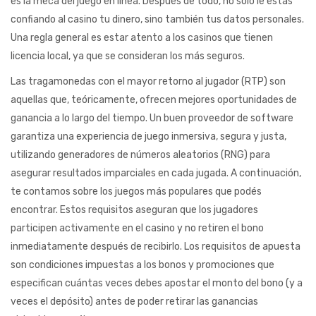
es la meca del juego en línea. Después de todo, no sólo le estás
confiando al casino tu dinero, sino también tus datos personales.
Una regla general es estar atento a los casinos que tienen
licencia local, ya que se consideran los más seguros.
Las tragamonedas con el mayor retorno al jugador (RTP) son
aquellas que, teóricamente, ofrecen mejores oportunidades de
ganancia a lo largo del tiempo. Un buen proveedor de software
garantiza una experiencia de juego inmersiva, segura y justa,
utilizando generadores de números aleatorios (RNG) para
asegurar resultados imparciales en cada jugada. A continuación,
te contamos sobre los juegos más populares que podés
encontrar. Estos requisitos aseguran que los jugadores
participen activamente en el casino y no retiren el bono
inmediatamente después de recibirlo. Los requisitos de apuesta
son condiciones impuestas a los bonos y promociones que
especifican cuántas veces debes apostar el monto del bono (y a
veces el depósito) antes de poder retirar las ganancias