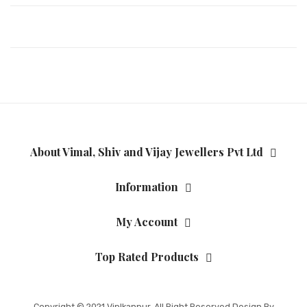
About Vimal, Shiv and Vijay Jewellers Pvt Ltd
Information
My Account
Top Rated Products
Copyright © 2021
Vjplkanpur
. All Right Reserved.Design By