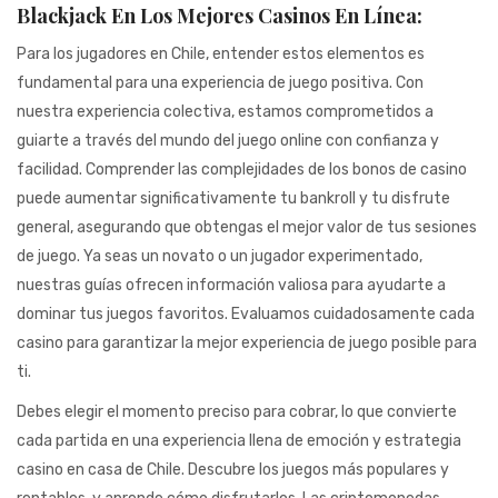
Blackjack En Los Mejores Casinos En Línea:
Para los jugadores en Chile, entender estos elementos es
fundamental para una experiencia de juego positiva. Con
nuestra experiencia colectiva, estamos comprometidos a
guiarte a través del mundo del juego online con confianza y
facilidad. Comprender las complejidades de los bonos de casino
puede aumentar significativamente tu bankroll y tu disfrute
general, asegurando que obtengas el mejor valor de tus sesiones
de juego. Ya seas un novato o un jugador experimentado,
nuestras guías ofrecen información valiosa para ayudarte a
dominar tus juegos favoritos. Evaluamos cuidadosamente cada
casino para garantizar la mejor experiencia de juego posible para
ti.
Debes elegir el momento preciso para cobrar, lo que convierte
cada partida en una experiencia llena de emoción y estrategia
casino en casa de Chile. Descubre los juegos más populares y