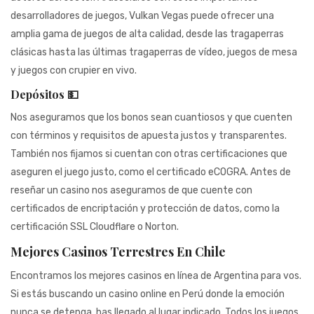
desarrolladores de juegos, Vulkan Vegas puede ofrecer una
amplia gama de juegos de alta calidad, desde las tragaperras
clásicas hasta las últimas tragaperras de vídeo, juegos de mesa
y juegos con crupier en vivo.
Depósitos 💵
Nos aseguramos que los bonos sean cuantiosos y que cuenten
con términos y requisitos de apuesta justos y transparentes.
También nos fijamos si cuentan con otras certificaciones que
aseguren el juego justo, como el certificado eCOGRA. Antes de
reseñar un casino nos aseguramos de que cuente con
certificados de encriptación y protección de datos, como la
certificación SSL Cloudflare o Norton.
Mejores Casinos Terrestres En Chile
Encontramos los mejores casinos en línea de Argentina para vos.
Si estás buscando un casino online en Perú donde la emoción
nunca se detenga, has llegado al lugar indicado. Todos los juegos