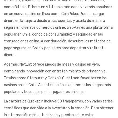
rentables, y aprende cómo disfrutarlos. Las criptomonedas,
como Bitcoin, Ethereum y Litecoin, son cada vez más populares
en un nuevo casino en línea como CoinPoker. Puedes cargar
dinero en la tarjeta desde otras cuentas y usarla de manera
segura en diversos comercios online. WebPay es una plataforma
popular en Chile, conocida por su rapidez y seguridad en las
transacciones online. A continuación, descubre los métodos de
pago seguros en Chile y populares para depositar y retirar tu
dinero.
Además, NetEnt ofrece juegos de mesa y casino en vivo,
combinando innovación con entretenimiento de primer nivel.
Títulos como Starburst y Gonzo’s Quest son favoritos en los
casinos online Chile. A continuación, exploramos los juegos más
populares y buscados por los jugadores chilenos.
La cartera de Quickspin incluye 50 tragaperras, con varias series
temáticas que dan vida a la aventura y la emoción. Para obtener
la información más actualizada y precisa sobre estas