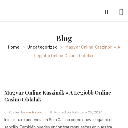
HOME
Blog
ABOUT
Home
Uncategorized
Magyar Online Kaszinók » A
>
>
SILVER JEWELRY
Legjobb Online Casino Oldalak
GOLD JEWELRY
DIAMOND JEWELRY
CONTACT
Magyar Online Kaszinók » A Legjobb Online
HOME
Casino Oldalak
TEST 3A2CC18A-8855-4A92-BC36-
|
Posted by
yash soni
Posted on
February 25, 2026
91CDA09022F7
TEST 74862F78-2F70-44F4-810E-
Iniciar tu experiencia en Spin Casino como nuevo jugador es
sencillo. También puedes encontrar respuestas en nuestra