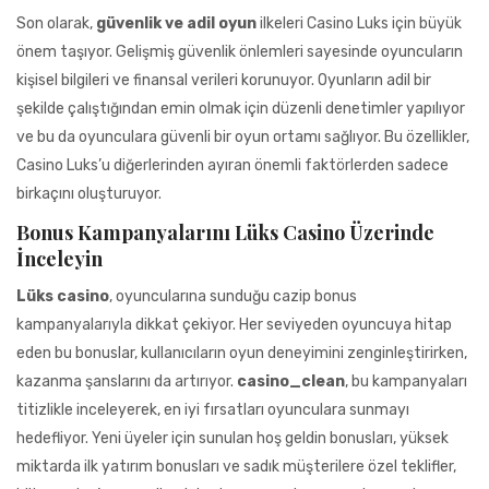
Son olarak,
güvenlik ve adil oyun
ilkeleri Casino Luks için büyük
önem taşıyor. Gelişmiş güvenlik önlemleri sayesinde oyuncuların
kişisel bilgileri ve finansal verileri korunuyor. Oyunların adil bir
şekilde çalıştığından emin olmak için düzenli denetimler yapılıyor
ve bu da oyunculara güvenli bir oyun ortamı sağlıyor. Bu özellikler,
Casino Luks’u diğerlerinden ayıran önemli faktörlerden sadece
birkaçını oluşturuyor.
Bonus Kampanyalarını Lüks Casino Üzerinde
İnceleyin
Lüks casino
, oyuncularına sunduğu cazip bonus
kampanyalarıyla dikkat çekiyor. Her seviyeden oyuncuya hitap
eden bu bonuslar, kullanıcıların oyun deneyimini zenginleştirirken,
kazanma şanslarını da artırıyor.
casino_clean
, bu kampanyaları
titizlikle inceleyerek, en iyi fırsatları oyunculara sunmayı
hedefliyor. Yeni üyeler için sunulan hoş geldin bonusları, yüksek
miktarda ilk yatırım bonusları ve sadık müşterilere özel teklifler,