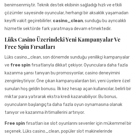
benimsenmiştir. Teknik destek ekibinin sağladığı hızlı ve etkili
çözümler sayesinde oyuncular, herhangi bir aksaklık yaşamadan
keyifli vakit geçirebilirler.
casino_clean
, sunduğu bu ayrıcalıklı
hizmetle sektörde fark yaratmaya devam etmektedir.
Lüks Casino Üzerindeki Yeni Kampanyalar Ve
Free Spin Fırsatları
Lüks casino_clean, son dönemde sunduğu yenilikçi kampanyalar
ve
free spin
fırsatlarıyla dikkat çekiyor. Oyunculara daha fazla
kazanma şansı tanıyan bu promosyonlar, casino deneyimini
zenginleştiriyor. Öne çıkan kampanyalardan biri, yeni üyelere özel
sunulan hoş geldin bonusu. İlk kez hesap açan kullanıcılar, belirli bir
miktar para yatırarak ekstra kredi kazanabiliyor. Bu bonus,
oyuncuların başlangıçta daha fazla oyun oynamasına olanak
tanıyor ve kazanma ihtimallerini artırıyor.
Free spin
fırsatları ise slot oyunlarını sevenler için mükemmel bir
seçenek. Lüks casino_clean, popüler slot makinelerinde