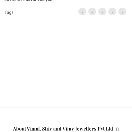
Tags:
About Vimal, Shiv and Vijay Jewellers Pvt Ltd