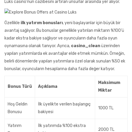
Lüks casino’nun cazibesini artıran unsurlar arasında yer alıyor.
Özellikle
ilk yatırım bonusları
, yeni başlayanlar için büyük bir
avantaj sağlıyor. Bu bonuslar genellikle yatırılan miktarın %100’ü
kadar ekstra bakiye sağlıyor ve oyuncuların daha fazla oyun
oynamasına olanak tanıyor. Ayrıca,
casino_clean
üzerinden
yapılan yatırımlarda ek avantajlar elde etmek mümkün. Örneğin,
belirli dönemlerde yapılan yatırımlara özel olarak sunulan %50 ek
bonuslar, oyuncuların hesaplarına daha fazla değer katıyor.
Maksimum
Bonus Türü
Açıklama
Miktar
Hoş Geldin
İlk üyelikte verilen başlangıç
1000 TL
Bonusu
bakiyesi
Yatırım
İlk yatırımda %100 ekstra
2000 TL