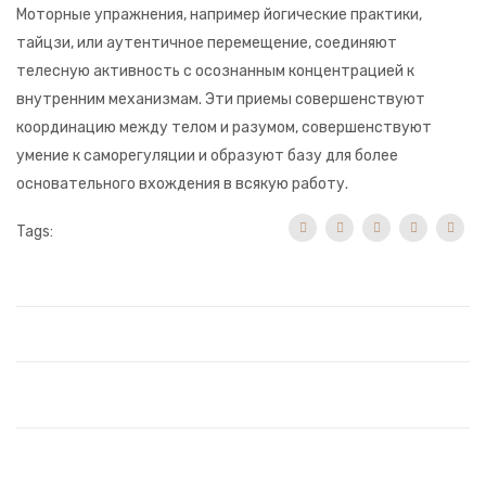
Моторные упражнения, например йогические практики,
тайцзи, или аутентичное перемещение, соединяют
телесную активность с осознанным концентрацией к
внутренним механизмам. Эти приемы совершенствуют
координацию между телом и разумом, совершенствуют
умение к саморегуляции и образуют базу для более
основательного вхождения в всякую работу.
Tags: