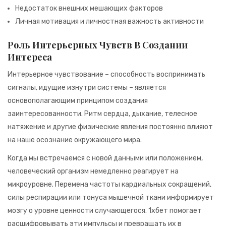
Недостаток внешних мешающих факторов
Личная мотивация и личностная важность активности
Роль Интерьерных Чувств В Создании
Интереса
Интерьерное чувствование – способность воспринимать
сигналы, идущие изнутри системы – является
основополагающим принципом создания
заинтересованности. Ритм сердца, дыхание, телесное
натяжение и другие физические явления постоянно влияют
на наше осознание окружающего мира.
Когда мы встречаемся с новой данными или положением,
человеческий организм немедленно реагирует на
микроуровне. Перемена частоты кардиальных сокращений,
силы респирации или тонуса мышечной ткани информирует
мозгу о уровне ценности случающегося. 1хбет помогает
расшифровывать эти импульсы и превращать их в