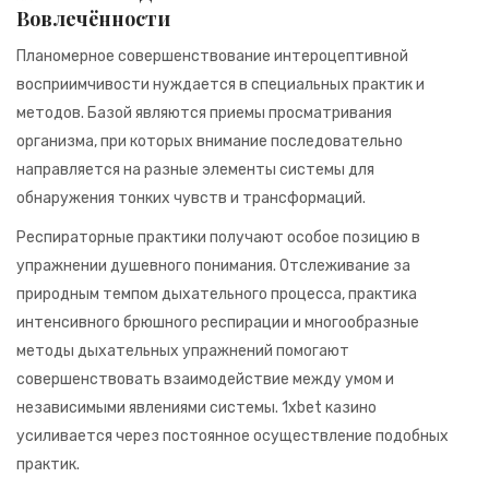
Вовлечённости
Планомерное совершенствование интероцептивной
восприимчивости нуждается в специальных практик и
методов. Базой являются приемы просматривания
организма, при которых внимание последовательно
направляется на разные элементы системы для
обнаружения тонких чувств и трансформаций.
Респираторные практики получают особое позицию в
упражнении душевного понимания. Отслеживание за
природным темпом дыхательного процесса, практика
интенсивного брюшного респирации и многообразные
методы дыхательных упражнений помогают
совершенствовать взаимодействие между умом и
независимыми явлениями системы. 1xbet казино
усиливается через постоянное осуществление подобных
практик.