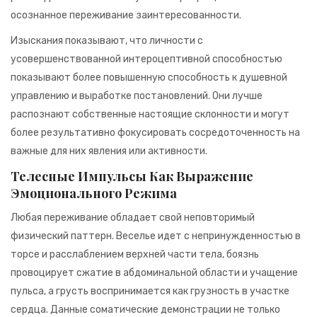
осознанное переживание заинтересованности.
Изыскания показывают, что личности с
усовершенствованной интероцептивной способностью
показывают более повышенную способность к душевной
управлению и выработке постановлений. Они лучше
распознают собственные настоящие склонности и могут
более результативно фокусировать сосредоточенность на
важные для них явления или активности.
Телесные Импульсы Как Выражение
Эмоционального Режима
Любая переживание обладает свой неповторимый
физический паттерн. Веселье идет с непринужденностью в
торсе и расслаблением верхней части тела, боязнь
провоцирует сжатие в абдоминальной области и учащение
пульса, а грусть воспринимается как грузность в участке
сердца. Данные соматические демонстрации не только