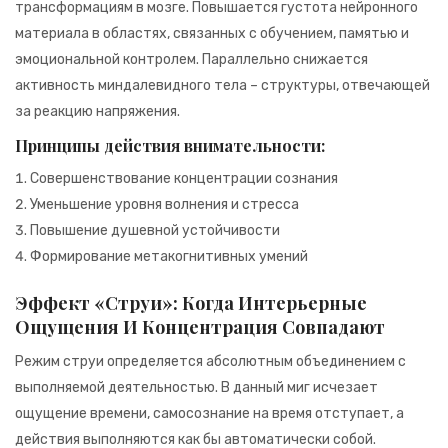
трансформациям в мозге. Повышается густота нейронного
материала в областях, связанных с обучением, памятью и
эмоциональной контролем. Параллельно снижается
активность миндалевидного тела – структуры, отвечающей
за реакцию напряжения.
Принципы действия внимательности:
Совершенствование концентрации сознания
Уменьшение уровня волнения и стресса
Повышение душевной устойчивости
Формирование метакогнитивных умений
Эффект «струи»: Когда Интерьерные
Ощущения И Концентрация Совпадают
Режим струи определяется абсолютным объединением с
выполняемой деятельностью. В данный миг исчезает
ощущение времени, самосознание на время отступает, а
действия выполняются как бы автоматически собой.