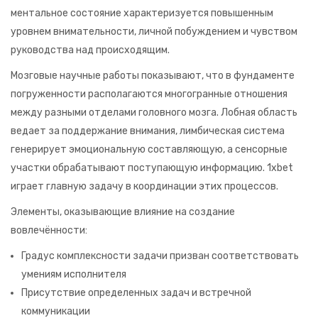
ментальное состояние характеризуется повышенным
уровнем внимательности, личной побуждением и чувством
руководства над происходящим.
Мозговые научные работы показывают, что в фундаменте
погруженности располагаются многогранные отношения
между разными отделами головного мозга. Лобная область
ведает за поддержание внимания, лимбическая система
генерирует эмоциональную составляющую, а сенсорные
участки обрабатывают поступающую информацию. 1xbet
играет главную задачу в координации этих процессов.
Элементы, оказывающие влияние на создание
вовлечённости:
Градус комплексности задачи призван соответствовать
умениям исполнителя
Присутствие определенных задач и встречной
коммуникации