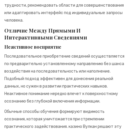
трудности, рекомендовать области для совершенствования
или адаптировать интерфейс под индивидуальные запросы
человека.
Отличие Между Прямыми И
Интерактивными Сведениями
Неактивное восприятие
Последовательное приобретение сведений осуществляется
по предварительно установленному направлению без шанса
воздействия на последовательность или наполнение.
Подобный подход эффективен для донесения реальной
данных, но сужен в развитии практических навыков.
Неактивное понимание нередко влечет к поверхностному
осознанию без глубокой включения информации.
Обычные способы обучения формируют видимость
осознания, которая уничтожается при стремлении
практического задействования. казино Вулкан решают эту