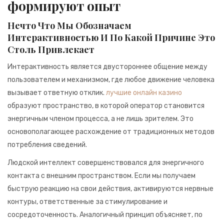
формируют опыт
941BC1A78131
Нечто Что Мы Обозначаем
Интерактивностью И По Какой Причине Это
Столь Привлекает
Интерактивность является двустороннее общение между
пользователем и механизмом, где любое движение человека
вызывает ответную отклик.
лучшие онлайн казино
образуют пространство, в которой оператор становится
энергичным членом процесса, а не лишь зрителем. Это
основополагающее расхождение от традиционных методов
потребления сведений.
Людской интеллект совершенствовался для энергичного
контакта с внешним пространством. Если мы получаем
быструю реакцию на свои действия, активируются нервные
контуры, ответственные за стимулирование и
сосредоточенность. Аналогичный принцип объясняет, по