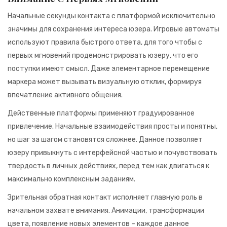
Начальные секунды контакта с платформой исключительно
значимы для сохранения интереса юзера. Игровые автоматы
используют правила быстрого ответа, для того чтобы с
первых мгновений продемонстрировать юзеру, что его
поступки имеют смысл. Даже элементарное перемещение
маркера может вызывать визуальную отклик, формируя
впечатление активного общения.
Действенные платформы применяют градуированное
привлечение. Начальные взаимодействия просты и понятны,
но шаг за шагом становятся сложнее. Данное позволяет
юзеру привыкнуть с интерфейсной частью и почувствовать
твердость в личных действиях, перед тем как двигаться к
максимально комплексным заданиям.
Зрительная обратная контакт исполняет главную роль в
начальном захвате внимания. Анимации, трансформации
цвета, появление новых элементов – каждое данное