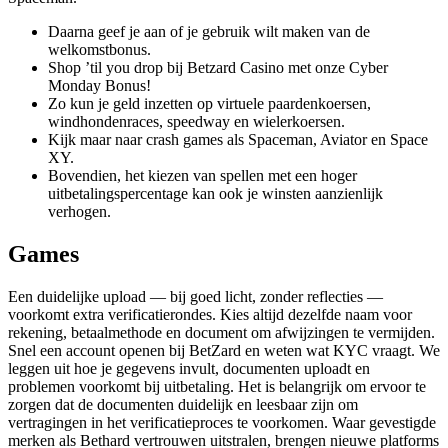
Daarna geef je aan of je gebruik wilt maken van de
welkomstbonus.
Shop ’til you drop bij Betzard Casino met onze Cyber
Monday Bonus!
Zo kun je geld inzetten op virtuele paardenkoersen,
windhondenraces, speedway en wielerkoersen.
Kijk maar naar crash games als Spaceman, Aviator en Space
XY.
Bovendien, het kiezen van spellen met een hoger
uitbetalingspercentage kan ook je winsten aanzienlijk
verhogen.
Games
Een duidelijke upload — bij goed licht, zonder reflecties —
voorkomt extra verificatierondes. Kies altijd dezelfde naam voor
rekening, betaalmethode en document om afwijzingen te vermijden.
Snel een account openen bij BetZard en weten wat KYC vraagt. We
leggen uit hoe je gegevens invult, documenten uploadt en
problemen voorkomt bij uitbetaling. Het is belangrijk om ervoor te
zorgen dat de documenten duidelijk en leesbaar zijn om
vertragingen in het verificatieproces te voorkomen. Waar gevestigde
merken als Bethard vertrouwen uitstralen, brengen nieuwe platforms