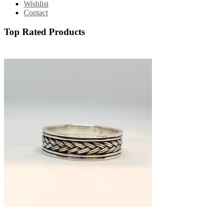
Wishlist
Contact
Top Rated Products