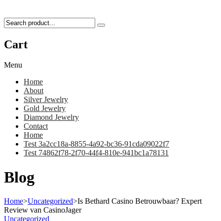
Cart
Menu
Home
About
Silver Jewelry
Gold Jewelry
Diamond Jewelry
Contact
Home
Test 3a2cc18a-8855-4a92-bc36-91cda09022f7
Test 74862f78-2f70-44f4-810e-941bc1a78131
Blog
Home
>
Uncategorized
>
Is Bethard Casino Betrouwbaar? Expert
Review van CasinoJager
Uncategorized