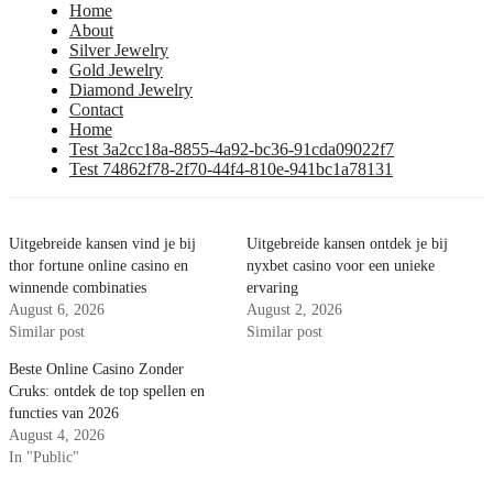
Home
About
Silver Jewelry
Gold Jewelry
Diamond Jewelry
Contact
Home
Test 3a2cc18a-8855-4a92-bc36-91cda09022f7
Test 74862f78-2f70-44f4-810e-941bc1a78131
Uitgebreide kansen vind je bij
Uitgebreide kansen ontdek je bij
thor fortune online casino en
nyxbet casino voor een unieke
winnende combinaties
ervaring
August 6, 2026
August 2, 2026
Similar post
Similar post
Beste Online Casino Zonder
Cruks: ontdek de top spellen en
functies van 2026
August 4, 2026
In "Public"