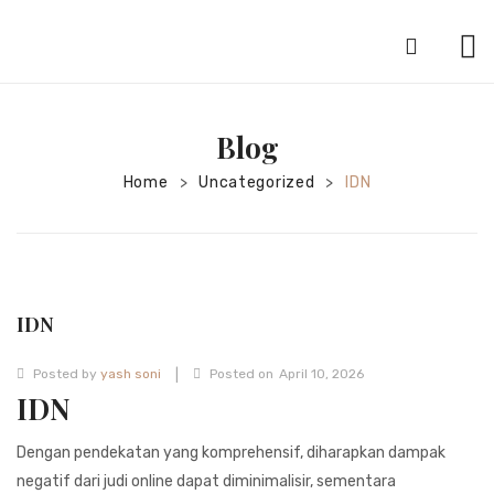
HOME
Blog
ABOUT
Home
Uncategorized
IDN
>
>
SILVER JEWELRY
GOLD JEWELRY
DIAMOND JEWELRY
CONTACT
IDN
HOME
|
Posted by
yash soni
Posted on
April 10, 2026
IDN
TEST 3A2CC18A-8855-4A92-BC36-
Dengan pendekatan yang komprehensif, diharapkan dampak
91CDA09022F7
TEST 74862F78-2F70-44F4-810E-
negatif dari judi online dapat diminimalisir, sementara