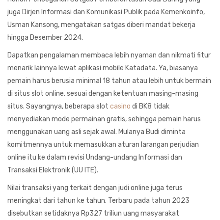
juga Dirjen Informasi dan Komunikasi Publik pada Kemenkoinfo,
Usman Kansong, mengatakan satgas diberi mandat bekerja
hingga Desember 2024.
Dapatkan pengalaman membaca lebih nyaman dan nikmati fitur
menarik lainnya lewat aplikasi mobile Katadata. Ya, biasanya
pemain harus berusia minimal 18 tahun atau lebih untuk bermain
di situs slot online, sesuai dengan ketentuan masing-masing
situs. Sayangnya, beberapa slot
casino
di BK8 tidak
menyediakan mode permainan gratis, sehingga pemain harus
menggunakan uang asli sejak awal. Mulanya Budi diminta
komitmennya untuk memasukkan aturan larangan perjudian
online itu ke dalam revisi Undang-undang Informasi dan
Transaksi Elektronik (UU ITE).
Nilai transaksi yang terkait dengan judi online juga terus
meningkat dari tahun ke tahun. Terbaru pada tahun 2023
disebutkan setidaknya Rp327 triliun uang masyarakat