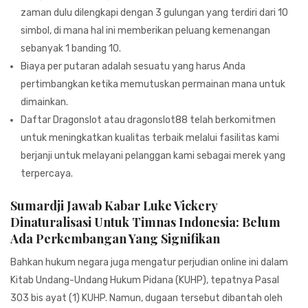
zaman dulu dilengkapi dengan 3 gulungan yang terdiri dari 10
simbol, di mana hal ini memberikan peluang kemenangan
sebanyak 1 banding 10.
Biaya per putaran adalah sesuatu yang harus Anda
pertimbangkan ketika memutuskan permainan mana untuk
dimainkan.
Daftar Dragonslot atau dragonslot88 telah berkomitmen
untuk meningkatkan kualitas terbaik melalui fasilitas kami
berjanji untuk melayani pelanggan kami sebagai merek yang
terpercaya.
Sumardji Jawab Kabar Luke Vickery
Dinaturalisasi Untuk Timnas Indonesia: Belum
Ada Perkembangan Yang Signifikan
Bahkan hukum negara juga mengatur perjudian online ini dalam
Kitab Undang-Undang Hukum Pidana (KUHP), tepatnya Pasal
303 bis ayat (1) KUHP. Namun, dugaan tersebut dibantah oleh