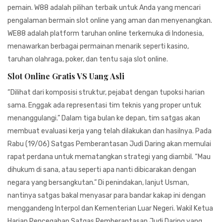
pemain. W88 adalah pilihan terbaik untuk Anda yang mencari
pengalaman bermain slot online yang aman dan menyenangkan.
WE88 adalah platform taruhan online terkemuka di Indonesia,
menawarkan berbagai permainan menarik seperti kasino,
taruhan olahraga, poker, dan tentu saja slot online.
Slot Online Gratis VS Uang Asli
“Dilihat dari komposisi struktur, pejabat dengan tupoksi harian
sama. Enggak ada representasi tim teknis yang proper untuk
menanggulangi.” Dalam tiga bulan ke depan, tim satgas akan
membuat evaluasi kerja yang telah dilakukan dan hasilnya. Pada
Rabu (19/06) Satgas Pemberantasan Judi Daring akan memulai
rapat perdana untuk mematangkan strategi yang diambil. “Mau
dihukum di sana, atau seperti apa nanti dibicarakan dengan
negara yang bersangkutan.” Di penindakan, lanjut Usman,
nantinya satgas bakal menyasar para bandar kakap ini dengan
menggandeng Interpol dan Kementerian Luar Negeri. Wakil Ketua
Harian Pencegahan Satgas Pemberantasan Judi Daring yang