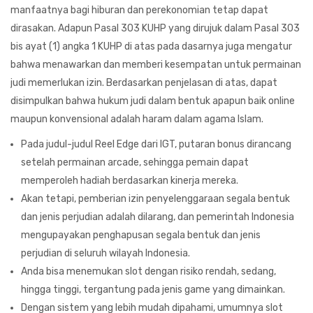
941BC1A78131
manfaatnya bagi hiburan dan perekonomian tetap dapat
dirasakan. Adapun Pasal 303 KUHP yang dirujuk dalam Pasal 303
bis ayat (1) angka 1 KUHP di atas pada dasarnya juga mengatur
bahwa menawarkan dan memberi kesempatan untuk permainan
judi memerlukan izin. Berdasarkan penjelasan di atas, dapat
disimpulkan bahwa hukum judi dalam bentuk apapun baik online
maupun konvensional adalah haram dalam agama Islam.
Pada judul-judul Reel Edge dari IGT, putaran bonus dirancang
setelah permainan arcade, sehingga pemain dapat
memperoleh hadiah berdasarkan kinerja mereka.
Akan tetapi, pemberian izin penyelenggaraan segala bentuk
dan jenis perjudian adalah dilarang, dan pemerintah Indonesia
mengupayakan penghapusan segala bentuk dan jenis
perjudian di seluruh wilayah Indonesia.
Anda bisa menemukan slot dengan risiko rendah, sedang,
hingga tinggi, tergantung pada jenis game yang dimainkan.
Dengan sistem yang lebih mudah dipahami, umumnya slot