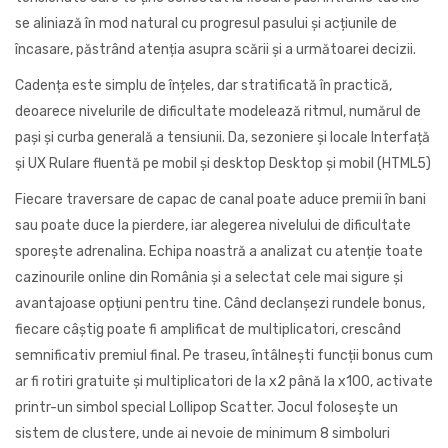
se aliniază în mod natural cu progresul pasului și acțiunile de
încasare, păstrând atenția asupra scării și a următoarei decizii.
Cadența este simplu de înțeles, dar stratificată în practică,
deoarece nivelurile de dificultate modelează ritmul, numărul de
pași și curba generală a tensiunii. Da, sezoniere și locale Interfață
și UX Rulare fluentă pe mobil și desktop Desktop și mobil (HTML5)
Fiecare traversare de capac de canal poate aduce premii în bani
sau poate duce la pierdere, iar alegerea nivelului de dificultate
sporește adrenalina. Echipa noastră a analizat cu atenție toate
cazinourile online din România și a selectat cele mai sigure și
avantajoase opțiuni pentru tine. Când declanșezi rundele bonus,
fiecare câștig poate fi amplificat de multiplicatori, crescând
semnificativ premiul final. Pe traseu, întâlnești funcții bonus cum
ar fi rotiri gratuite și multiplicatori de la x2 până la x100, activate
printr-un simbol special Lollipop Scatter. Jocul folosește un
sistem de clustere, unde ai nevoie de minimum 8 simboluri