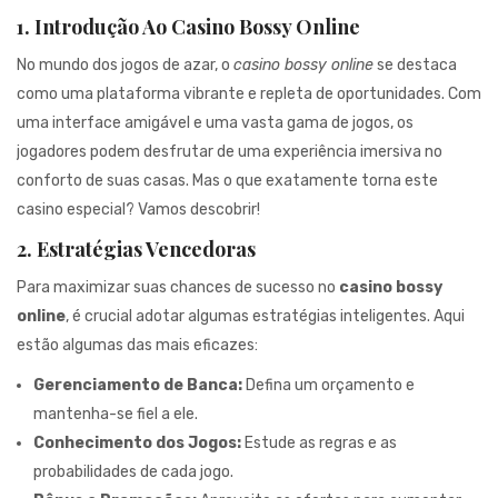
1. Introdução Ao Casino Bossy Online
No mundo dos jogos de azar, o
casino bossy online
se destaca
como uma plataforma vibrante e repleta de oportunidades. Com
uma interface amigável e uma vasta gama de jogos, os
jogadores podem desfrutar de uma experiência imersiva no
conforto de suas casas. Mas o que exatamente torna este
casino especial? Vamos descobrir!
2. Estratégias Vencedoras
Para maximizar suas chances de sucesso no
casino bossy
online
, é crucial adotar algumas estratégias inteligentes. Aqui
estão algumas das mais eficazes:
Gerenciamento de Banca:
Defina um orçamento e
mantenha-se fiel a ele.
Conhecimento dos Jogos:
Estude as regras e as
probabilidades de cada jogo.