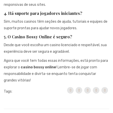
responsivas de seus sites.
4. Há suporte para jogadores iniciantes?
Sim, muitos casinos têm seções de ajuda, tutoriais e equipes de
suporte prontas para ajudar novos jogadores.
5. O Casino Bossy Online é seguro?
Desde que você escolha um casino licenciado e respeitável, sua
experiência deve ser segura e agradável.
Agora que você tem todas essas informações, está pronto para
explorar o
casino bossy online
! Lembre-se de jogar com
responsabilidade e divirta-se enquanto tenta conquistar
grandes vitórias!
Tags: