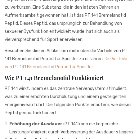
941BC1A78131
zu verkürzen. Eine Substanz, die in den letzten Jahren an
Aufmerksamkeit gewonnen hat, ist das PT 141 Bremelanotid
Peptid. Dieses Peptid, das ursprünglich zur Behandlung von
sexueller Dysfunktion entwickelt wurde, hat sich auch als
vielversprechend für Sportler erwiesen.
Besuchen Sie diesen Artikel, um mehr über die Vorteile von PT
141 Bremelanotid Peptid für Sportler zu erfahren:
Die Vorteile
von PT 141 Bremelanotid Peptid für Sportler
.
Wie PT 141 Bremelanotid Funktioniert
PT 141 wirkt, indem es das zentrale Nervensystem stimuliert,
was zu einer erhöhten Durchblutung und einem gesteigerten
Energieniveau führt. Die folgenden Punkte erläutern, wie dieses
Peptid genau funktioniert:
Erhöhung der Ausdauer:
PT 141 kann die körperliche
Leistungsfähigkeit durch Verbesserung der Ausdauer steigern.