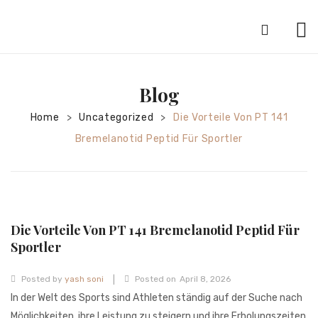
HOME
Blog
ABOUT
Home
Uncategorized
Die Vorteile Von PT 141
>
>
SILVER JEWELRY
Bremelanotid Peptid Für Sportler
GOLD JEWELRY
DIAMOND JEWELRY
CONTACT
Die Vorteile Von PT 141 Bremelanotid Peptid Für
HOME
Sportler
TEST 3A2CC18A-8855-4A92-BC36-
|
Posted by
yash soni
Posted on
April 8, 2026
91CDA09022F7
TEST 74862F78-2F70-44F4-810E-
In der Welt des Sports sind Athleten ständig auf der Suche nach
Möglichkeiten, ihre Leistung zu steigern und ihre Erholungszeiten