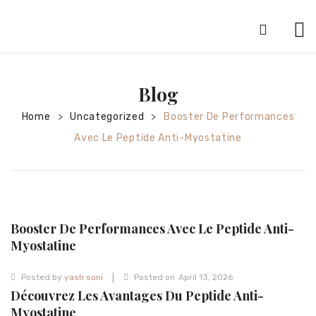
HOME
Blog
ABOUT
Home
Uncategorized
Booster De Performances
>
>
SILVER JEWELRY
Avec Le Peptide Anti-Myostatine
GOLD JEWELRY
DIAMOND JEWELRY
CONTACT
Booster De Performances Avec Le Peptide Anti-
HOME
Myostatine
TEST 3A2CC18A-8855-4A92-BC36-
|
Posted by
yash soni
Posted on
April 13, 2026
91CDA09022F7
TEST 74862F78-2F70-44F4-810E-
Découvrez Les Avantages Du Peptide Anti-
Myostatine