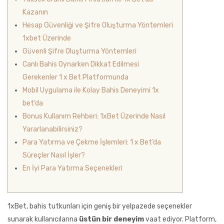
941BC1A78131
Kazanın
Hesap Güvenliği ve Şifre Oluşturma Yöntemleri
1xbet Üzerinde
Güvenli Şifre Oluşturma Yöntemleri
Canlı Bahis Oynarken Dikkat Edilmesi
Gerekenler 1 x Bet Platformunda
Mobil Uygulama ile Kolay Bahis Deneyimi 1x
bet’da
Bonus Kullanım Rehberi: 1xBet Üzerinde Nasıl
Yararlanabilirsiniz?
Para Yatırma ve Çekme İşlemleri: 1 x Bet’da
Süreçler Nasıl İşler?
En İyi Para Yatırma Seçenekleri
1xBet, bahis tutkunları için geniş bir yelpazede seçenekler
sunarak kullanıcılarına
üstün bir deneyim
vaat ediyor. Platform,