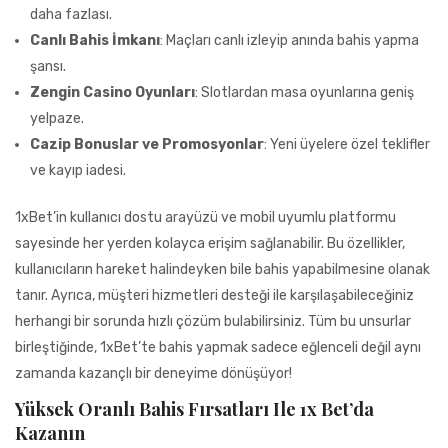
daha fazlası.
Canlı Bahis İmkanı
: Maçları canlı izleyip anında bahis yapma
şansı.
Zengin Casino Oyunları
: Slotlardan masa oyunlarına geniş
yelpaze.
Cazip Bonuslar ve Promosyonlar
: Yeni üyelere özel teklifler
ve kayıp iadesi.
1xBet’in kullanıcı dostu arayüzü ve mobil uyumlu platformu
sayesinde her yerden kolayca erişim sağlanabilir. Bu özellikler,
kullanıcıların hareket halindeyken bile bahis yapabilmesine olanak
tanır. Ayrıca, müşteri hizmetleri desteği ile karşılaşabileceğiniz
herhangi bir sorunda hızlı çözüm bulabilirsiniz. Tüm bu unsurlar
birleştiğinde, 1xBet’te bahis yapmak sadece eğlenceli değil aynı
zamanda kazançlı bir deneyime dönüşüyor!
Yüksek Oranlı Bahis Fırsatları Ile 1x Bet’da
Kazanın