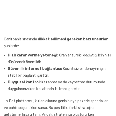
Canlı bahis sırasında
dikkat edilmesi gereken bazı unsurlar
şunlardır:
Hızlı karar verme yeteneği:
Oranlar sürekli değiştiği için hızlı
düşünmek önemlidir.
Güvenilir internet bağlantısı:
Kesintisiz bir deneyim için
stabil bir bağlantı şarttır.
Duygusal kontrol:
Kazanma ya da kaybetme durumunda
duygularınızı kontrol altında tutmak gerekir.
1 x Bet platformu, kullanıcılarına geniş bir yelpazede spor dalları
ve bahis seçenekleri sunar. Bu çeşitlilik, farklı stratejiler
geliştirme fırsatı tanır. Ancak, stratejinizi oluştururken