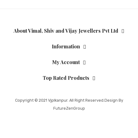
About Vimal, Shiv and Vijay Jewellers Pvt Ltd
Information
My Account
Top Rated Products
Copyright © 2021
Vjplkanpur
. All Right Reserved.Design By
FutureZenGroup