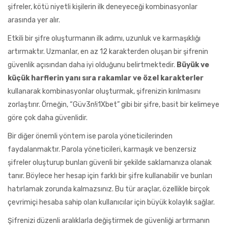
şifreler, kötü niyetli kişilerin ilk deneyeceği kombinasyonlar
arasında yer alır.
Etkili bir şifre oluşturmanın ilk adımı, uzunluk ve karmaşıklığı
artırmaktır. Uzmanlar, en az 12 karakterden oluşan bir şifrenin
güvenlik açısından daha iyi olduğunu belirtmektedir.
Büyük ve
küçük harflerin yanı sıra rakamlar ve özel karakterler
kullanarak kombinasyonlar oluşturmak, şifrenizin kırılmasını
zorlaştırır. Örneğin, “Güv3n!i1Xbet” gibi bir şifre, basit bir kelimeye
göre çok daha güvenlidir.
Bir diğer önemli yöntem ise parola yöneticilerinden
faydalanmaktır. Parola yöneticileri, karmaşık ve benzersiz
şifreler oluşturup bunları güvenli bir şekilde saklamanıza olanak
tanır. Böylece her hesap için farklı bir şifre kullanabilir ve bunları
hatırlamak zorunda kalmazsınız. Bu tür araçlar, özellikle birçok
çevrimiçi hesaba sahip olan kullanıcılar için büyük kolaylık sağlar.
Şifrenizi düzenli aralıklarla değiştirmek de güvenliği artırmanın