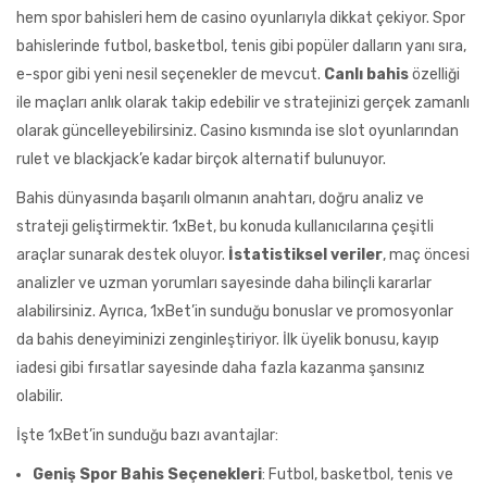
hem spor bahisleri hem de casino oyunlarıyla dikkat çekiyor. Spor
bahislerinde futbol, basketbol, tenis gibi popüler dalların yanı sıra,
e-spor gibi yeni nesil seçenekler de mevcut.
Canlı bahis
özelliği
ile maçları anlık olarak takip edebilir ve stratejinizi gerçek zamanlı
olarak güncelleyebilirsiniz. Casino kısmında ise slot oyunlarından
rulet ve blackjack’e kadar birçok alternatif bulunuyor.
Bahis dünyasında başarılı olmanın anahtarı, doğru analiz ve
strateji geliştirmektir. 1xBet, bu konuda kullanıcılarına çeşitli
araçlar sunarak destek oluyor.
İstatistiksel veriler
, maç öncesi
analizler ve uzman yorumları sayesinde daha bilinçli kararlar
alabilirsiniz. Ayrıca, 1xBet’in sunduğu bonuslar ve promosyonlar
da bahis deneyiminizi zenginleştiriyor. İlk üyelik bonusu, kayıp
iadesi gibi fırsatlar sayesinde daha fazla kazanma şansınız
olabilir.
İşte 1xBet’in sunduğu bazı avantajlar:
Geniş Spor Bahis Seçenekleri
: Futbol, basketbol, tenis ve