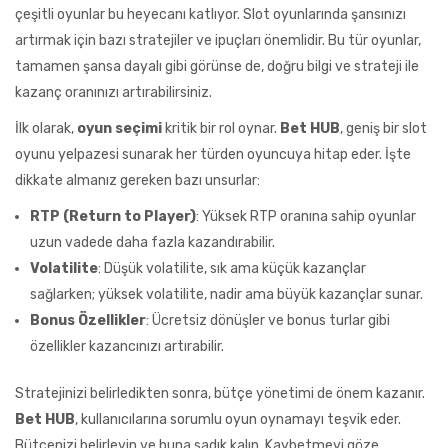
çeşitli oyunlar bu heyecanı katlıyor. Slot oyunlarında şansınızı
artırmak için bazı stratejiler ve ipuçları önemlidir. Bu tür oyunlar,
tamamen şansa dayalı gibi görünse de, doğru bilgi ve strateji ile
kazanç oranınızı artırabilirsiniz.
İlk olarak,
oyun seçimi
kritik bir rol oynar.
Bet HUB
, geniş bir slot
oyunu yelpazesi sunarak her türden oyuncuya hitap eder. İşte
dikkate almanız gereken bazı unsurlar:
RTP (Return to Player)
: Yüksek RTP oranına sahip oyunlar
uzun vadede daha fazla kazandırabilir.
Volatilite
: Düşük volatilite, sık ama küçük kazançlar
sağlarken; yüksek volatilite, nadir ama büyük kazançlar sunar.
Bonus Özellikler
: Ücretsiz dönüşler ve bonus turlar gibi
özellikler kazancınızı artırabilir.
Stratejinizi belirledikten sonra, bütçe yönetimi de önem kazanır.
Bet HUB
, kullanıcılarına sorumlu oyun oynamayı teşvik eder.
Bütçenizi belirleyin ve buna sadık kalın. Kaybetmeyi göze