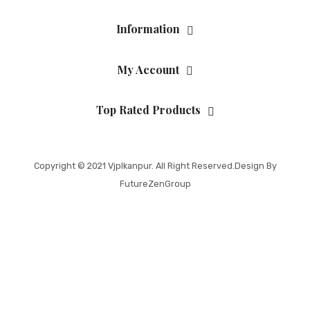
Information
My Account
Top Rated Products
Copyright © 2021
Vjplkanpur
. All Right Reserved.Design By
FutureZenGroup