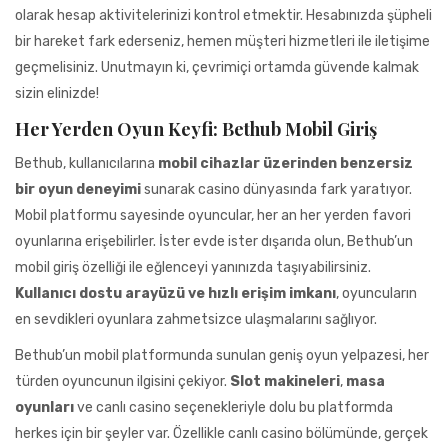
olarak hesap aktivitelerinizi kontrol etmektir. Hesabınızda şüpheli
bir hareket fark ederseniz, hemen müşteri hizmetleri ile iletişime
geçmelisiniz. Unutmayın ki, çevrimiçi ortamda güvende kalmak
sizin elinizde!
Her Yerden Oyun Keyfi: Bethub Mobil Giriş
Bethub, kullanıcılarına
mobil cihazlar üzerinden benzersiz
bir oyun deneyimi
sunarak casino dünyasında fark yaratıyor.
Mobil platformu sayesinde oyuncular, her an her yerden favori
oyunlarına erişebilirler. İster evde ister dışarıda olun, Bethub’un
mobil giriş özelliği ile eğlenceyi yanınızda taşıyabilirsiniz.
Kullanıcı dostu arayüzü ve hızlı erişim imkanı
, oyuncuların
en sevdikleri oyunlara zahmetsizce ulaşmalarını sağlıyor.
Bethub’un mobil platformunda sunulan geniş oyun yelpazesi, her
türden oyuncunun ilgisini çekiyor.
Slot makineleri
,
masa
oyunları
ve canlı casino seçenekleriyle dolu bu platformda
herkes için bir şeyler var. Özellikle canlı casino bölümünde, gerçek