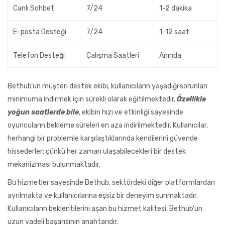
Canlı Sohbet
7/24
1-2 dakika
E-posta Desteği
7/24
1-12 saat
Telefon Desteği
Çalışma Saatleri
Anında
Bethub’un müşteri destek ekibi, kullanıcıların yaşadığı sorunları
minimuma indirmek için sürekli olarak eğitilmektedir.
Özellikle
yoğun saatlerde bile
, ekibin hızı ve etkinliği sayesinde
oyuncuların bekleme süreleri en aza indirilmektedir. Kullanıcılar,
herhangi bir problemle karşılaştıklarında kendilerini güvende
hissederler; çünkü her zaman ulaşabilecekleri bir destek
mekanizması bulunmaktadır.
Bu hizmetler sayesinde Bethub, sektördeki diğer platformlardan
ayrılmakta ve kullanıcılarına eşsiz bir deneyim sunmaktadır.
Kullanıcıların beklentilerini aşan bu hizmet kalitesi, Bethub’un
uzun vadeli başarısının anahtarıdır.