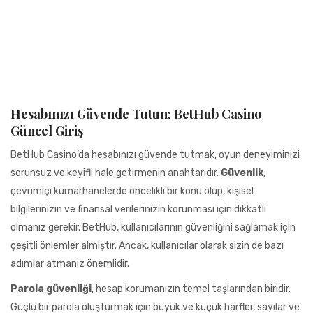
Hesabınızı Güvende Tutun: BetHub Casino
Güncel Giriş
BetHub Casino’da hesabınızı güvende tutmak, oyun deneyiminizi
sorunsuz ve keyifli hale getirmenin anahtarıdır.
Güvenlik
,
çevrimiçi kumarhanelerde öncelikli bir konu olup, kişisel
bilgilerinizin ve finansal verilerinizin korunması için dikkatli
olmanız gerekir. BetHub, kullanıcılarının güvenliğini sağlamak için
çeşitli önlemler almıştır. Ancak, kullanıcılar olarak sizin de bazı
adımlar atmanız önemlidir.
Parola güvenliği
, hesap korumanızın temel taşlarından biridir.
Güçlü bir parola oluşturmak için büyük ve küçük harfler, sayılar ve