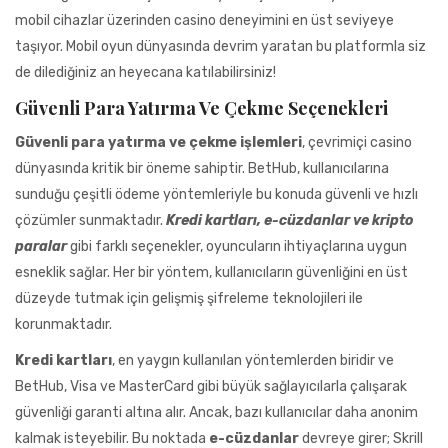
mobil cihazlar üzerinden casino deneyimini en üst seviyeye
taşıyor. Mobil oyun dünyasında devrim yaratan bu platformla siz
de dilediğiniz an heyecana katılabilirsiniz!
Güvenli Para Yatırma Ve Çekme Seçenekleri
Güvenli para yatırma ve çekme işlemleri
, çevrimiçi casino
dünyasında kritik bir öneme sahiptir. BetHub, kullanıcılarına
sunduğu çeşitli ödeme yöntemleriyle bu konuda güvenli ve hızlı
çözümler sunmaktadır.
Kredi kartları, e-cüzdanlar ve kripto
paralar
gibi farklı seçenekler, oyuncuların ihtiyaçlarına uygun
esneklik sağlar. Her bir yöntem, kullanıcıların güvenliğini en üst
düzeyde tutmak için gelişmiş şifreleme teknolojileri ile
korunmaktadır.
Kredi kartları
, en yaygın kullanılan yöntemlerden biridir ve
BetHub, Visa ve MasterCard gibi büyük sağlayıcılarla çalışarak
güvenliği garanti altına alır. Ancak, bazı kullanıcılar daha anonim
kalmak isteyebilir. Bu noktada
e-cüzdanlar
devreye girer; Skrill