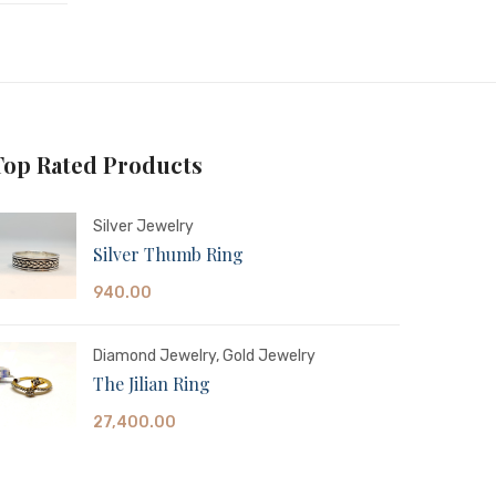
Top Rated Products
Silver Jewelry
Silver Thumb Ring
940.00
Diamond Jewelry
,
Gold Jewelry
The Jilian Ring
27,400.00