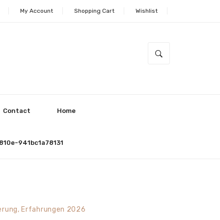
My Account
Shopping Cart
Wishlist
Contact
Home
810e-941bc1a78131
ierung, Erfahrungen 2026