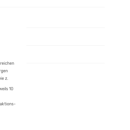
lreichen
orgen
ie z.
weils 10
saktions-