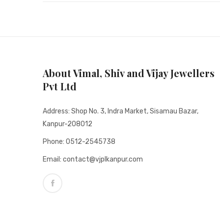
About Vimal, Shiv and Vijay Jewellers
Pvt Ltd
Address: Shop No. 3, Indra Market, Sisamau Bazar,
Kanpur-208012
Phone: 0512-2545738
Email: contact@vjplkanpur.com