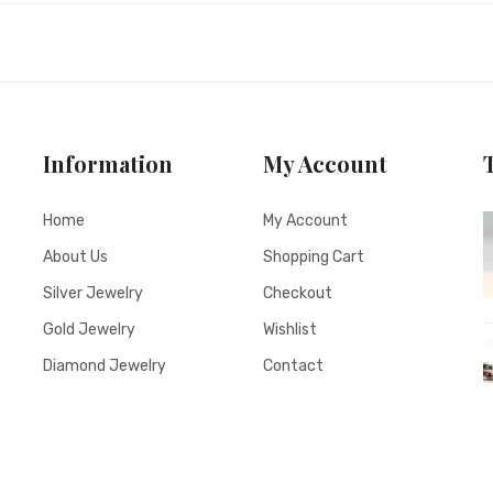
Information
My Account
Home
My Account
About Us
Shopping Cart
Silver Jewelry
Checkout
Gold Jewelry
Wishlist
Diamond Jewelry
Contact