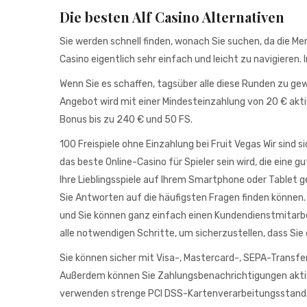
Die besten Alf Casino Alternativen
Sie werden schnell finden, wonach Sie suchen, da die Menü
Casino eigentlich sehr einfach und leicht zu navigieren. 
Wenn Sie es schaffen, tagsüber alle diese Runden zu ge
Angebot wird mit einer Mindesteinzahlung von 20 € akti
Bonus bis zu 240 € und 50 FS.
100 Freispiele ohne Einzahlung bei Fruit Vegas Wir sind
das beste Online-Casino für Spieler sein wird, die eine g
Ihre Lieblingsspiele auf Ihrem Smartphone oder Tablet g
Sie Antworten auf die häufigsten Fragen finden können.
und Sie können ganz einfach einen Kundendienstmitarbei
alle notwendigen Schritte, um sicherzustellen, dass Sie
Sie können sicher mit Visa-, Mastercard-, SEPA-Transfer-
Außerdem können Sie Zahlungsbenachrichtigungen aktivie
verwenden strenge PCI DSS-Kartenverarbeitungsstandard