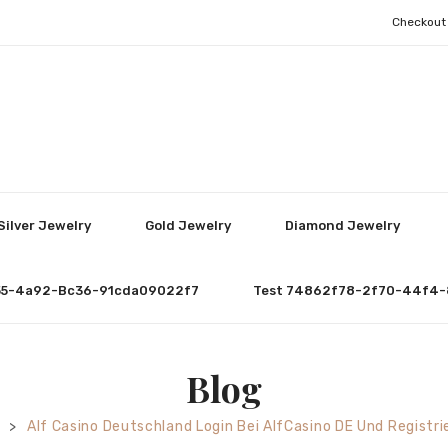
Checkout
Silver Jewelry
Gold Jewelry
Diamond Jewelry
55-4a92-Bc36-91cda09022f7
Test 74862f78-2f70-44f4-
Blog
Alf Casino Deutschland Login Bei AlfCasino DE Und Registr
>