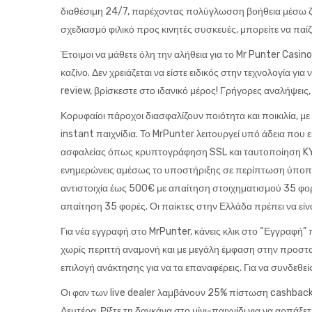
διαθέσιμη 24/7, παρέχοντας πολύγλωσση βοήθεια μέσω ζω
σχεδιασμό φιλικό προς κινητές συσκευές, μπορείτε να παίζ
Έτοιμοι να μάθετε όλη την αλήθεια για το Mr Punter Casino
καζίνο. Δεν χρειάζεται να είστε ειδικός στην τεχνολογία για
review, βρίσκεστε στο ιδανικό μέρος! Γρήγορες αναλήψεις
Κορυφαίοι πάροχοι διασφαλίζουν ποιότητα και ποικιλία, με 
instant παιχνίδια. Το MrPunter λειτουργεί υπό άδεια που
ασφαλείας όπως κρυπτογράφηση SSL και ταυτοποίηση KYC,
ενημερώνεις αμέσως το υποστήριξης σε περίπτωση ύποπτη
αντιστοιχία έως 500€ με απαίτηση στοιχηματισμού 35 φορ
απαίτηση 35 φορές. Οι παίκτες στην Ελλάδα πρέπει να είν
Για νέα εγγραφή στο MrPunter, κάνεις κλικ στο “Εγγραφή”
χωρίς περιττή αναμονή και με μεγάλη έμφαση στην προστα
επιλογή ανάκτησης για να τα επαναφέρεις. Για να συνδεθεί
Οι φαν των live dealer λαμβάνουν 25% πίστωση cashback
Δευτέρα. Ρίξτε τη δαγκάνα στο μίνι-παιχνίδι για να αρπάξ