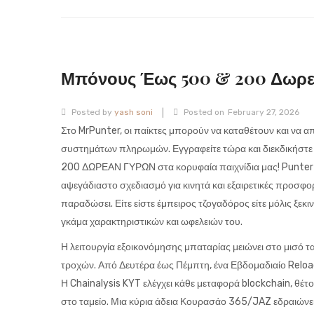
Μπόνους Έως 500 & 200 Δωρε
|
Posted by
yash soni
Posted on
February 27, 2026
Στο MrPunter, οι παίκτες μπορούν να καταθέτουν και να
συστημάτων πληρωμών. Εγγραφείτε τώρα και διεκδικήστ
200 ΔΩΡΕΑΝ ΓΥΡΩΝ στα κορυφαία παιχνίδια μας! Punter εί
αψεγάδιαστο σχεδιασμό για κινητά και εξαιρετικές προσφο
παραδώσει. Είτε είστε έμπειρος τζογαδόρος είτε μόλις ξεκ
γκάμα χαρακτηριστικών και ωφελειών του.
Η λειτουργία εξοικονόμησης μπαταρίας μειώνει στο μισό 
τροχών. Από Δευτέρα έως Πέμπτη, ένα Εβδομαδιαίο Reload
Η Chainalysis KYT ελέγχει κάθε μεταφορά blockchain, θέ
στο ταμείο. Μια κύρια άδεια Κουρασάο 365/JAZ εδραιώνει