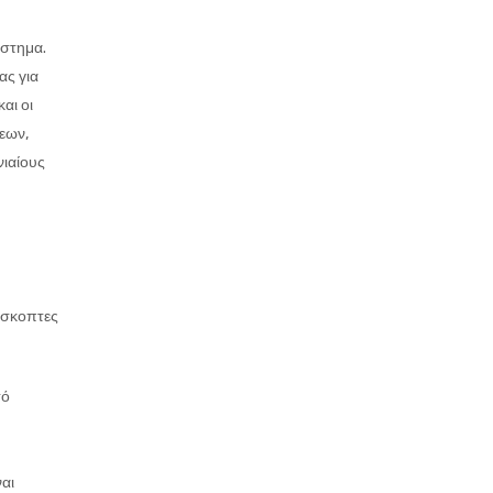
άστημα.
ας για
αι οι
εων,
νιαίους
ρόσκοπτες
τό
ναι