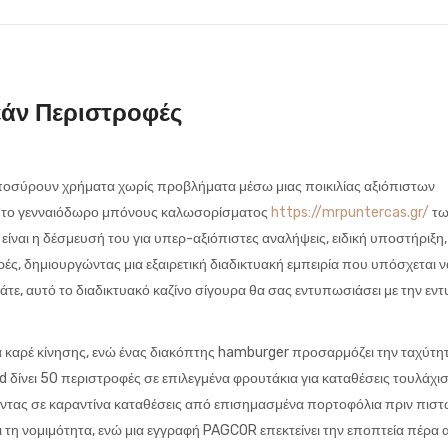
άν Περιστροφές
 αποσύρουν χρήματα χωρίς προβλήματα μέσω μιας ποικιλίας αξιόπιστων
ε το γενναιόδωρο μπόνους καλωσορίσματος
https://mrpuntercas.gr/
τω
ναι η δέσμευσή του για υπερ-αξιόπιστες αναλήψεις, ειδική υποστήριξη,
ρές, δημιουργώντας μια εξαιρετική διαδικτυακή εμπειρία που υπόσχεται ν
ινάτε, αυτό το διαδικτυακό καζίνο σίγουρα θα σας εντυπωσιάσει με την ε
τα καρέ κίνησης, ενώ ένας διακόπτης hamburger προσαρμόζει την ταχύτη
 δίνει 50 περιστροφές σε επιλεγμένα φρουτάκια για καταθέσεις τουλάχι
τοντας σε καραντίνα καταθέσεις από επισημασμένα πορτοφόλια πριν πισ
 τη νομιμότητα, ενώ μια εγγραφή PAGCOR επεκτείνει την εποπτεία πέρα 